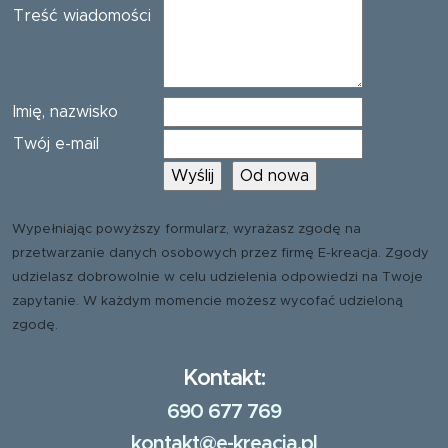
Treść wiadomości
Imię, nazwisko
Twój e-mail
Wypełniając powyższy formularz, wyrażasz zgodę na
przetwarzanie danych osobowych przez firmę E-kreacja. Zgody
udzielasz dobrowolnie w celu udzielenia odpowiedzi na Twoje
zapytanie. W każdym momencie możesz wycofać udzieloną
zgodę.
Kontakt:
690 677 769
kontakt@e-kreacja.pl