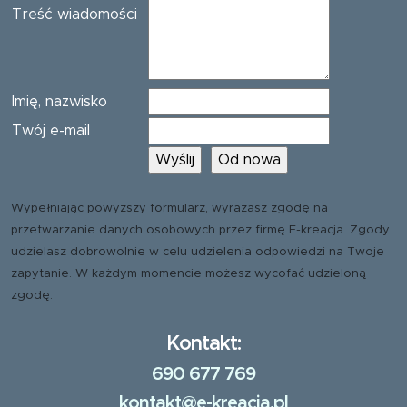
Treść wiadomości
Imię, nazwisko
Twój e-mail
Wypełniając powyższy formularz, wyrażasz zgodę na
przetwarzanie danych osobowych przez firmę E-kreacja. Zgody
udzielasz dobrowolnie w celu udzielenia odpowiedzi na Twoje
zapytanie. W każdym momencie możesz wycofać udzieloną
zgodę.
Kontakt:
690 677 769
kontakt@e-kreacja.pl