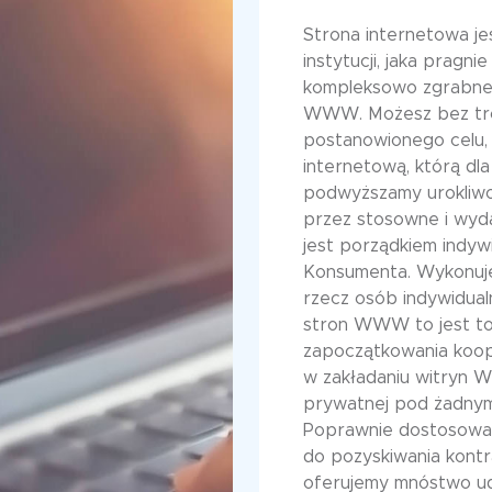
Strona internetowa j
instytucji, jaka prag
kompleksowo zgrabne 
WWW. Możesz bez tro
postanowionego celu,
internetową, którą dla
podwyższamy urokliwo
przez stosowne i wyd
jest porządkiem indy
Konsumenta. Wykonuj
rzecz osób indywidual
stron WWW to jest to 
zapoczątkowania koope
w zakładaniu witryn
prywatnej pod żadnym
Poprawnie dostosowan
do pozyskiwania kon
oferujemy mnóstwo ud