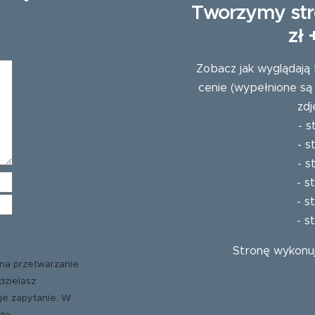
Tworzymy str
zł
Zobacz jak wyglądają 
cenie (wypełnione są
zdj
-
s
-
s
-
s
-
s
-
s
-
s
Stronę wykonu
na przetwarzanie
dzielasz
je zapytanie. W