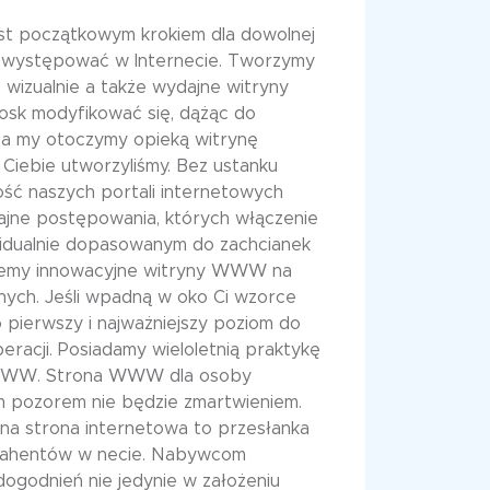
est początkowym krokiem dla dowolnej
nie występować w Internecie. Tworzymy
wizualnie a także wydajne witryny
sk modyfikować się, dążąc do
 a my otoczymy opieką witrynę
 Ciebie utworzyliśmy. Bez ustanku
ść naszych portali internetowych
ajne postępowania, których włączenie
widualnie dopasowanym do zachcianek
emy innowacyjne witryny WWW na
nych. Jeśli wpadną w oko Ci wzorce
pierwszy i najważniejszy poziom do
racji. Posiadamy wieloletnią praktykę
 WWW. Strona WWW dla osoby
 pozorem nie będzie zmartwieniem.
a strona internetowa to przesłanka
trahentów w necie. Nabywcom
ogodnień nie jedynie w założeniu