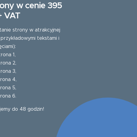
ony w cenie 395
 + VAT
tanie strony w atrakcyjnej
 przykładowymi tekstami i
ęciami):
trona 1
,
trona 2
,
trona 3
,
trona 4
,
trona 5
,
trona 6
.
jemy do 48 godzin!