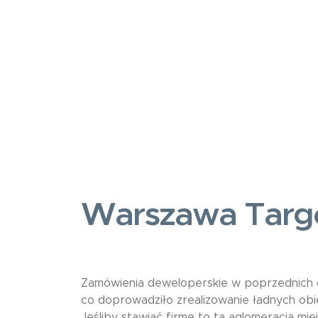
Warszawa Tar
Zamówienia deweloperskie w poprzednich 
co doprowadziło zrealizowanie ładnych obi
Jeśliby stawiać firmę to ta aglomeracja mie