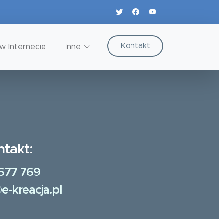
Kontakt
w Internecie
Inne
ntakt:
677 769
e-kreacja.pl