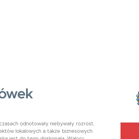
gówek
czasach odnotowały niebywały rozrost,
ektów lokalowych a także biznesowych.
jska jest do tego doskonała. Walory