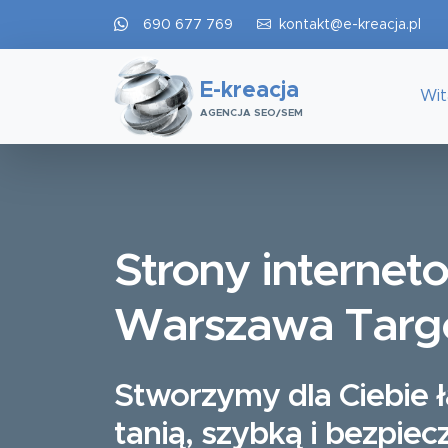
690 677 769
kontakt@e-kreacja.pl
E-kreacja
Wi
AGENCJA SEO/SEM
Strony internet
Warszawa Tar
Stworzymy dla Ciebie 
tanią, szybką i bezpiec