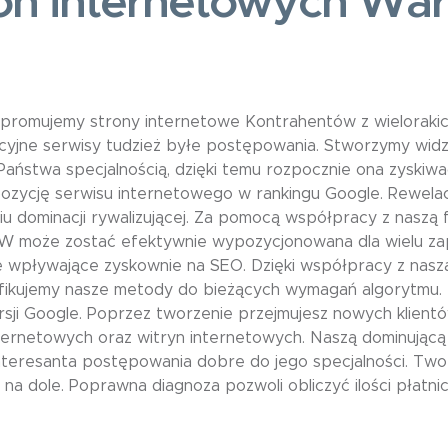
ron internetowych Wa
 promujemy strony internetowe Kontrahentów z wielorakic
yjne serwisy tudzież byłe postępowania. Stworzymy wi
aństwa specjalnością, dzięki temu rozpocznie ona zyskiwa
pozycję serwisu internetowego w rankingu Google. Rewel
 dominacji rywalizującej. Za pomocą współpracy z naszą f
WW może zostać efektywnie wypozycjonowana dla wielu z
e wpływające zyskownie na SEO. Dzięki współpracy z nasz
yfikujemy nasze metody do bieżących wymagań algorytmu. N
ji Google. Poprzez tworzenie przejmujesz nowych klientó
ternetowych oraz witryn internetowych. Naszą dominującą s
nteresanta postępowania dobre do jego specjalności. Twor
 na dole. Poprawna diagnoza pozwoli obliczyć ilości płatni