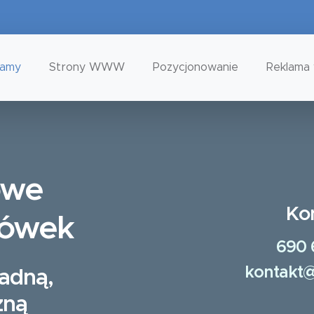
tamy
Strony WWW
Pozycjonowanie
Reklama 
owe
Ko
gówek
690 
kontakt@
ładną,
zną