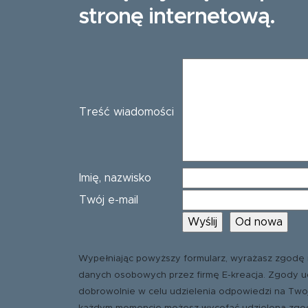
stronę internetową.
Treść wiadomości
Imię, nazwisko
Twój e-mail
Wypełniając powyższy formularz, wyrażasz zgodę 
danych osobowych przez firmę E-kreacja. Zgody u
dobrowolnie w celu udzielenia odpowiedzi na Two