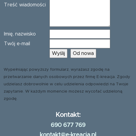
Treść wiadomości
Imię, nazwisko
Twój e-mail
Wypełniając powyższy formularz, wyrażasz zgodę na
przetwarzanie danych osobowych przez firmę E-kreacja. Zgody
udzielasz dobrowolnie w celu udzielenia odpowiedzi na Twoje
zapytanie. W każdym momencie możesz wycofać udzieloną
zgodę.
Kontakt:
690 677 769
kontakt@e-kreacja.pl