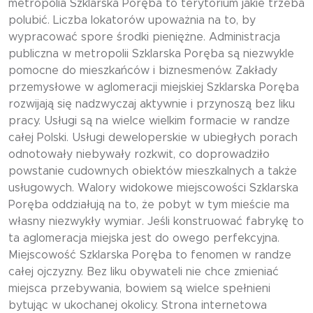
metropolia Szklarska Poręba to terytorium jakie trzeba
polubić. Liczba lokatorów upoważnia na to, by
wypracować spore środki pieniężne. Administracja
publiczna w metropolii Szklarska Poręba są niezwykle
pomocne do mieszkańców i biznesmenów. Zakłady
przemysłowe w aglomeracji miejskiej Szklarska Poręba
rozwijają się nadzwyczaj aktywnie i przynoszą bez liku
pracy. Usługi są na wielce wielkim formacie w randze
całej Polski. Usługi deweloperskie w ubiegłych porach
odnotowały niebywały rozkwit, co doprowadziło
powstanie cudownych obiektów mieszkalnych a także
usługowych. Walory widokowe miejscowości Szklarska
Poręba oddziałują na to, że pobyt w tym mieście ma
własny niezwykły wymiar. Jeśli konstruować fabrykę to
ta aglomeracja miejska jest do owego perfekcyjna.
Miejscowość Szklarska Poręba to fenomen w randze
całej ojczyzny. Bez liku obywateli nie chce zmieniać
miejsca przebywania, bowiem są wielce spełnieni
bytując w ukochanej okolicy. Strona internetowa