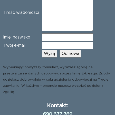
Treść wiadomości
Imię, nazwisko
Twój e-mail
Wypełniając powyższy formularz, wyrażasz zgodę na
przetwarzanie danych osobowych przez firmę E-kreacja. Zgody
udzielasz dobrowolnie w celu udzielenia odpowiedzi na Twoje
zapytanie. W każdym momencie możesz wycofać udzieloną
zgodę.
Kontakt:
690 677 769