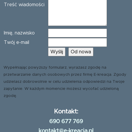
Treść wiadomości
Imię, nazwisko
Twój e-mail
Wypełniając powyższy formularz, wyrażasz zgodę na
przetwarzanie danych osobowych przez firmę E-kreacja. Zgody
udzielasz dobrowolnie w celu udzielenia odpowiedzi na Twoje
zapytanie. W każdym momencie możesz wycofać udzieloną
zgodę.
Kontakt:
690 677 769
kontakt@e-kreacja.pl