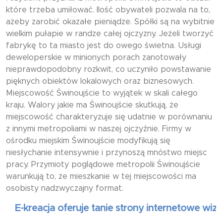
które trzeba umiłować. Ilość obywateli pozwala na to,
ażeby zarobić okazałe pieniądze. Spółki są na wybitnie
wielkim pułapie w randze całej ojczyzny. Jeżeli tworzyć
fabrykę to ta miasto jest do owego świetna. Usługi
deweloperskie w minionych porach zanotowały
nieprawdopodobny rozkwit, co uczyniło powstawanie
pięknych obiektów lokalowych oraz biznesowych.
Miejscowość Świnoujście to wyjątek w skali całego
kraju. Walory jakie ma Świnoujście skutkują, że
miejscowość charakteryzuje się udatnie w porównaniu
z innymi metropoliami w naszej ojczyźnie. Firmy w
ośrodku miejskim Świnoujście modyfikują się
niesłychanie intensywnie i przynoszą mnóstwo miejsc
pracy. Przymioty poglądowe metropolii Świnoujście
warunkują to, że mieszkanie w tej miejscowości ma
osobisty nadzwyczajny format.
-kreacja oferuje tanie strony internetowe wizytówk