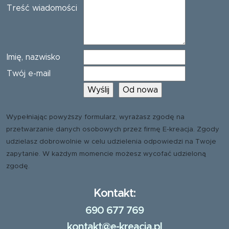
Treść wiadomości
Imię, nazwisko
Twój e-mail
Wypełniając powyższy formularz, wyrażasz zgodę na
przetwarzanie danych osobowych przez firmę E-kreacja. Zgody
udzielasz dobrowolnie w celu udzielenia odpowiedzi na Twoje
zapytanie. W każdym momencie możesz wycofać udzieloną
zgodę.
Kontakt:
690 677 769
kontakt@e-kreacja.pl