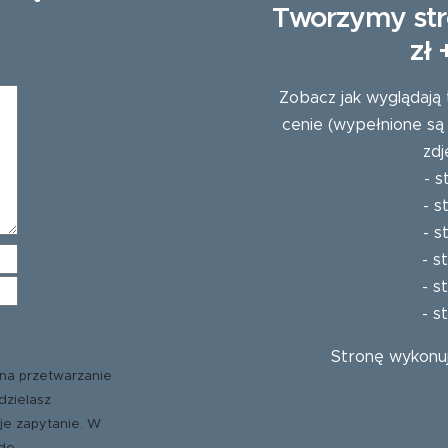
Tworzymy str
zł
Zobacz jak wyglądają 
cenie (wypełnione są
zdj
-
s
-
s
-
s
-
s
-
s
-
s
Stronę wykonu
na przetwarzanie
dzielasz
je zapytanie. W