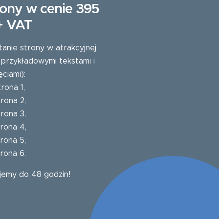
ony w cenie 395
 + VAT
tanie strony w atrakcyjnej
 przykładowymi tekstami i
ęciami):
trona 1
,
trona 2
,
trona 3
,
trona 4
,
trona 5
,
trona 6
.
jemy do 48 godzin!