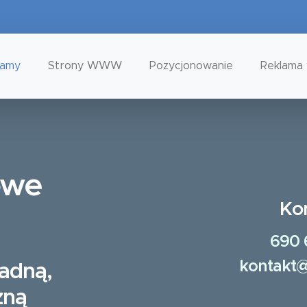
tamy
Strony WWW
Pozycjonowanie
Reklama 
owe
Ko
690 
kontakt@
ładną,
zną