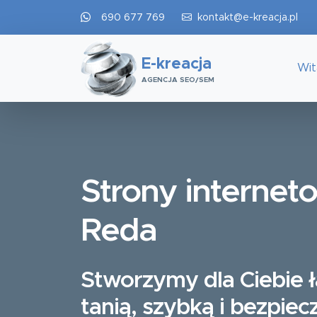
690 677 769
kontakt@e-kreacja.pl
E-kreacja
Wi
AGENCJA SEO/SEM
Strony internet
Reda
Stworzymy dla Ciebie 
tanią, szybką i bezpiec