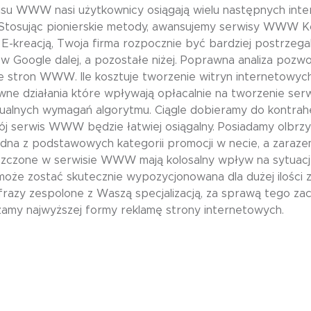
su WWW nasi użytkownicy osiągają wielu następnych inter
 Stosując pionierskie metody, awansujemy serwisy WWW
z E-kreacją, Twoja firma rozpocznie być bardziej postrze
oogle dalej, a pozostałe niżej. Poprawna analiza pozwoli o
tron WWW. Ile kosztuje tworzenie witryn internetowych j
ne działania które wpływają opłacalnie na tworzenie ser
ualnych wymagań algorytmu. Ciągle dobieramy do kontrahe
j serwis WWW będzie łatwiej osiągalny. Posiadamy olbrz
jedna z podstawowych kategorii promocji w necie, a zar
ieszczone w serwisie WWW mają kolosalny wpływ na sytuac
że zostać skutecznie wypozycjonowana dla dużej ilości z
y zespolone z Waszą specjalizacją, za sprawą tego zaczn
zamy najwyższej formy reklamę strony internetowych.