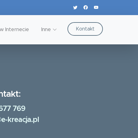
Kontakt
w Internecie
Inne
ntakt:
677 769
e-kreacja.pl