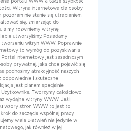
zenia portalu WWW a także szybkość
rtości. Witryna internetowa dla osoby
pozorem nie stanie się utrapieniem.
ałtować się, zmierzając do
, a my rozwiniemy witrynę
Ciebie utworzyliśmy. Posiadamy
 w tworzeniu witryn WWW. Poprawnie
ternetowy to wymóg do pozyskiwania
Portal internetowy jest zasadniczym
soby prywatnej, jaka chce pojawić się
zas podnosimy atrakcyjność naszych
 odpowiednie i skuteczne
icjacja jest planem specjalnie
 Użytkownika. Tworzymy całościowo
az wydajne witryny WWW. Jeśli
u wzory stron WWW to jest to
 krok do zaczęcia wspólnej pracy.
jemy wiele ułatwień nie jedynie w
rnetowego, jak również w jej