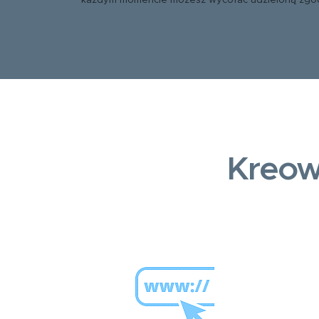
każdym momencie możesz wycofać udzieloną zgo
Kreow