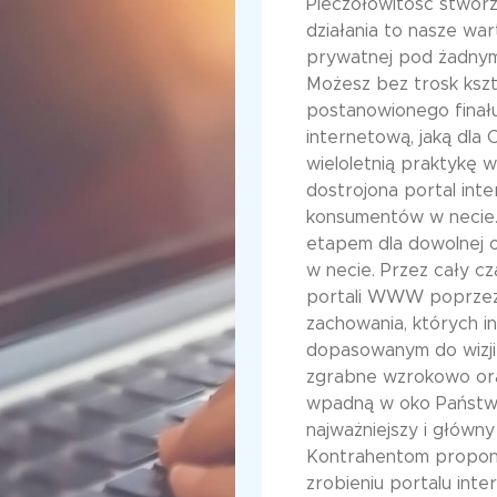
Pieczołowitość stwor
działania to nasze wa
prywatnej pod żadnym 
Możesz bez trosk kszt
postanowionego finału
internetową, jaką dla 
wieloletnią praktykę
dostrojona portal in
konsumentów w necie. 
etapem dla dowolnej o
w necie. Przez cały c
portali WWW poprzez
zachowania, których in
dopasowanym do wizji
zgrabne wzrokowo or
wpadną w oko Państw
najważniejszy i główny
Kontrahentom proponu
zrobieniu portalu inte