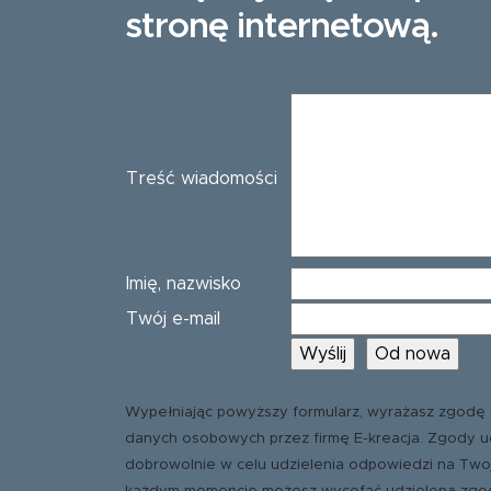
stronę internetową.
Treść wiadomości
Imię, nazwisko
Twój e-mail
Wypełniając powyższy formularz, wyrażasz zgodę 
danych osobowych przez firmę E-kreacja. Zgody u
dobrowolnie w celu udzielenia odpowiedzi na Two