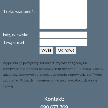
Treść wiadomości
Imię, nazwisko
Twój e-mail
Wypełniając powyższy formularz, wyrażasz zgodę na
przetwarzanie danych osobowych przez firmę E-kreacja. Zgody
udzielasz dobrowolnie w celu udzielenia odpowiedzi na Twoje
zapytanie. W każdym momencie możesz wycofać udzieloną
zgodę.
Kontakt:
690 677 769