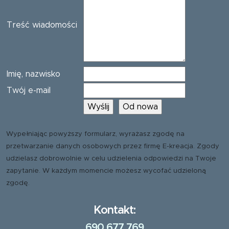
Treść wiadomości
Imię, nazwisko
Twój e-mail
Wypełniając powyższy formularz, wyrażasz zgodę na
przetwarzanie danych osobowych przez firmę E-kreacja. Zgody
udzielasz dobrowolnie w celu udzielenia odpowiedzi na Twoje
zapytanie. W każdym momencie możesz wycofać udzieloną
zgodę.
Kontakt:
690 677 769