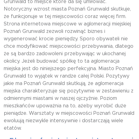
Grunwald to miejsce które da się umiłować.
Notoryczny wzrost miasta Poznań Grunwald skutkuje,
że funkcjonuje w tej miejscowości coraz więcej firm.
Strona internetowa miejscowe w aglomeracji miejskiej
Poznań Grunwald zezwoli rozwinąć biznes i
wygenerować krocie pieniędzy. Sporo obywateli nie
chce modyfikować miejscowości przebywania, dlatego
że są bardzo zadowoleni przebywając w ukochanej
okolicy. Jeżeli budować spółkę to ta aglomeracja
miejska jest do niniejszego perfekcyjna. Miasto Poznań
Grunwald to wyjątek w randze całej Polski. Pozytywy
jakie ma Poznań Grunwald skutkują, że aglomeracja
miejska charakteryzuje się pozytywnie w zestawieniu z
odmiennymi miastami w naszej ojczyźnie. Poziom
mieszkańców upoważnia na to, ażeby wyrobić duże
pieniądze. Warsztaty w miejscowości Poznań Grunwald
ewoluują niezwykle intensywnie i dostarczają wiele
etatów.