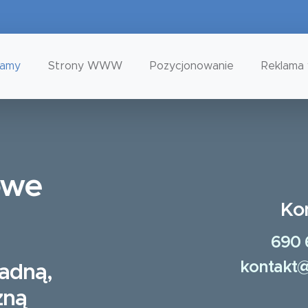
tamy
Strony WWW
Pozycjonowanie
Reklama 
owe
Ko
690 
kontakt@
ładną,
zną