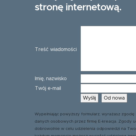
stronę internetową.
Treść wiadomości
Imię, nazwisko
Twój e-mail
Wypełniając powyższy formularz, wyrażasz zgodę 
danych osobowych przez firmę E-kreacja. Zgody u
dobrowolnie w celu udzielenia odpowiedzi na Two