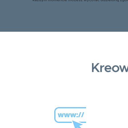
każdym momencie możesz wycofać udzieloną zgo
Kreow