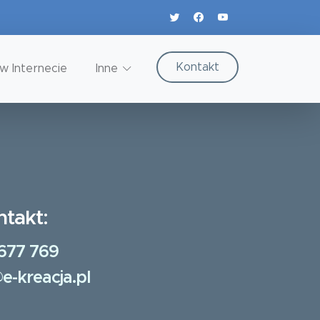
Kontakt
w Internecie
Inne
ntakt:
677 769
e-kreacja.pl