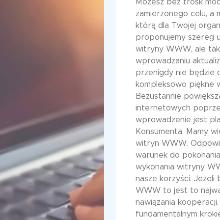
Możesz bez trosk mody
zamierzonego celu, a
którą dla Twojej organ
proponujemy szereg u
witryny WWW, ale także
wprowadzaniu aktuali
przenigdy nie będzie
kompleksowo piękne w
Bezustannie powiększ
internetowych poprzez 
wprowadzenie jest pla
Konsumenta. Mamy wie
witryn WWW. Odpowi
warunek do pokonania 
wykonania witryny WW
nasze korzyści. Jeżel
WWW to jest to najważ
nawiązania kooperacji.
fundamentalnym krokie