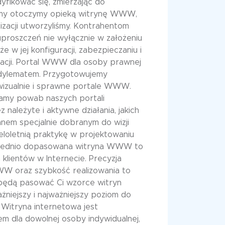
fikować się, zmierzając do
 my otoczymy opieką witrynę WWW,
izacji utworzyliśmy. Kontrahentom
proszczeń nie wyłącznie w założeniu
 w jej konfiguracji, zabezpieczaniu i
zacji. Portal WWW dla osoby prawnej
 dylematem. Przygotowujemy
izualnie i sprawne portale WWW.
amy powab naszych portali
należyte i aktywne działania, jakich
nem specjalnie dobranym do wizji
loletnią praktykę w projektowaniu
ednio dopasowana witryna WWW to
klientów w Internecie. Precyzja
W oraz szybkość realizowania to
i będą pasować Ci wzorce witryn
niejszy i najważniejszy poziom do
 Witryna internetowa jest
m dla dowolnej osoby indywidualnej,