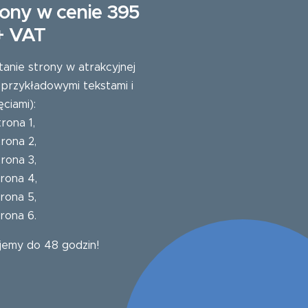
ony w cenie 395
 + VAT
tanie strony w atrakcyjnej
 przykładowymi tekstami i
ęciami):
trona 1
,
trona 2
,
trona 3
,
trona 4
,
trona 5
,
trona 6
.
jemy do 48 godzin!