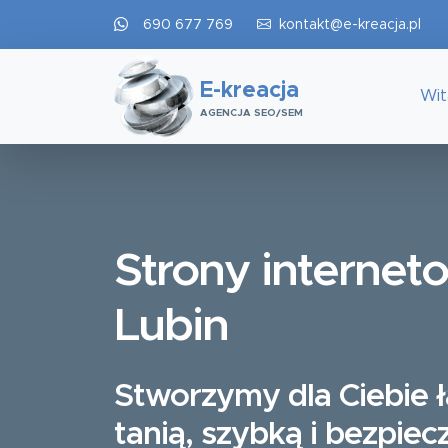
690 677 769
kontakt@e-kreacja.pl
E-kreacja
Wi
AGENCJA SEO/SEM
Strony internet
Lubin
Stworzymy dla Ciebie 
tanią, szybką i bezpiec