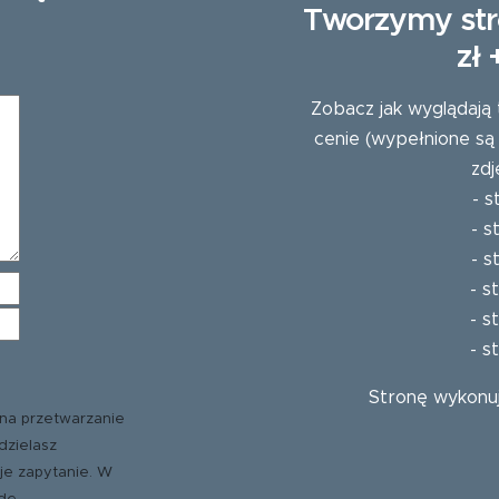
Tworzymy str
zł
Zobacz jak wyglądają 
cenie (wypełnione są
zdj
-
s
-
s
-
s
-
s
-
s
-
s
Stronę wykonu
na przetwarzanie
dzielasz
je zapytanie. W