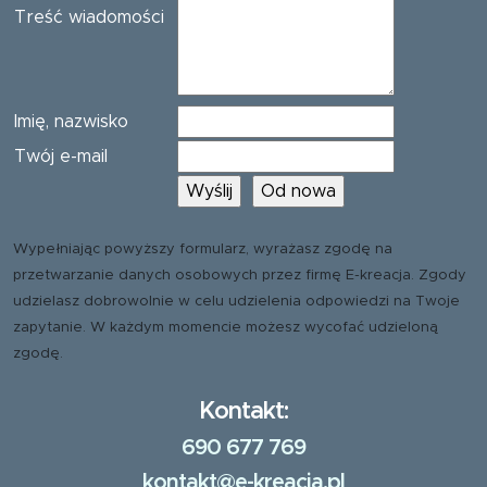
Treść wiadomości
Imię, nazwisko
Twój e-mail
Wypełniając powyższy formularz, wyrażasz zgodę na
przetwarzanie danych osobowych przez firmę E-kreacja. Zgody
udzielasz dobrowolnie w celu udzielenia odpowiedzi na Twoje
zapytanie. W każdym momencie możesz wycofać udzieloną
zgodę.
Kontakt:
690 677 769
kontakt@e-kreacja.pl