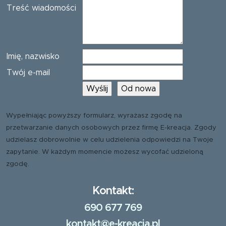
Treść wiadomości
Imię, nazwisko
Twój e-mail
Wypełniając powyższy formularz, wyrażasz zgodę na
przetwarzanie danych osobowych przez firmę E-kreacja. Zgody
udzielasz dobrowolnie w celu udzielenia odpowiedzi na Twoje
zapytanie. W każdym momencie możesz wycofać udzieloną
zgodę.
Kontakt:
690 677 769
kontakt@e-kreacja.pl