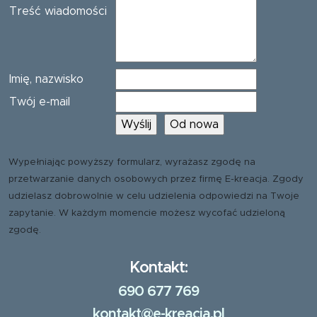
Treść wiadomości
Imię, nazwisko
Twój e-mail
Wypełniając powyższy formularz, wyrażasz zgodę na
przetwarzanie danych osobowych przez firmę E-kreacja. Zgody
udzielasz dobrowolnie w celu udzielenia odpowiedzi na Twoje
zapytanie. W każdym momencie możesz wycofać udzieloną
zgodę.
Kontakt:
690 677 769
kontakt@e-kreacja.pl