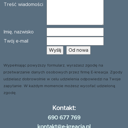
Treść wiadomości
Imię, nazwisko
Twój e-mail
Wypełniając powyższy formularz, wyrażasz zgodę na
przetwarzanie danych osobowych przez firmę E-kreacja. Zgody
udzielasz dobrowolnie w celu udzielenia odpowiedzi na Twoje
zapytanie. W każdym momencie możesz wycofać udzieloną
zgodę.
Kontakt:
690 677 769
kontakt@e-kreacja.pl