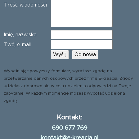
Treść wiadomości
Imię, nazwisko
Twój e-mail
Wypełniając powyższy formularz, wyrażasz zgodę na
przetwarzanie danych osobowych przez firmę E-kreacja. Zgody
udzielasz dobrowolnie w celu udzielenia odpowiedzi na Twoje
zapytanie. W każdym momencie możesz wycofać udzieloną
zgodę.
Kontakt:
690 677 769
kontakt@e-kreacja.pl