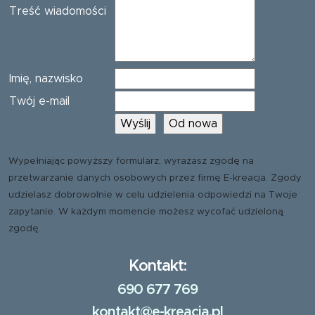
Treść wiadomości
Imię, nazwisko
Twój e-mail
Wypełniając powyższy formularz, wyrażasz zgodę na
przetwarzanie danych osobowych przez firmę E-kreacja. Zgody
udzielasz dobrowolnie w celu udzielenia odpowiedzi na Twoje
zapytanie. W każdym momencie możesz wycofać udzieloną
zgodę.
Kontakt:
690 677 769
kontakt@e-kreacja.pl