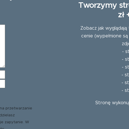
Tworzymy str
zł
Zobacz jak wyglądają 
cenie (wypełnione są
zdj
-
s
-
s
-
s
-
s
-
s
-
s
Stronę wykonu
na przetwarzanie
dzielasz
je zapytanie. W