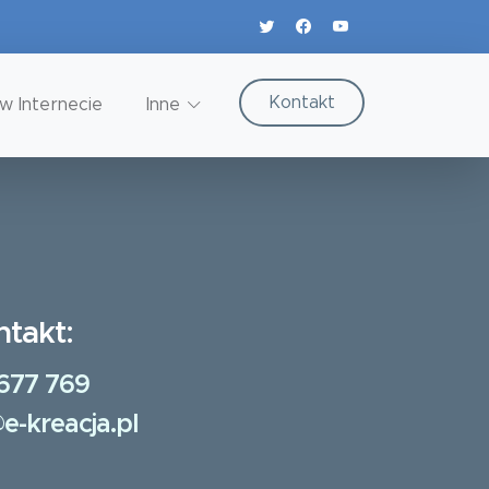
Kontakt
w Internecie
Inne
ntakt:
677 769
e-kreacja.pl