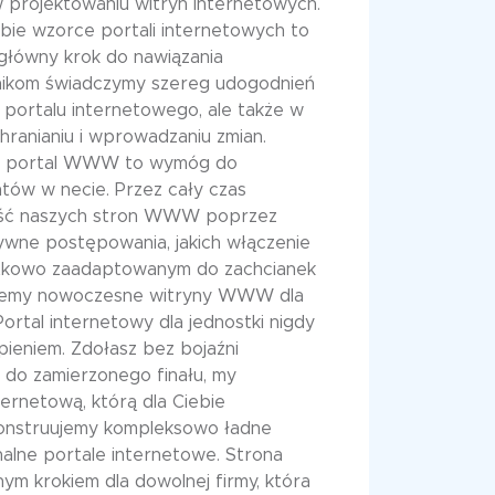
 projektowaniu witryn internetowych.
obie wzorce portali internetowych to
i główny krok do nawiązania
nikom świadczymy szereg udogodnień
u portalu internetowego, ale także w
chranianiu i wprowadzaniu zmian.
a portal WWW to wymóg do
tów w necie. Przez cały czas
ość naszych stron WWW poprzez
ywne postępowania, jakich włączenie
stkowo zaadaptowanym do zachcianek
jemy nowoczesne witryny WWW dla
ortal internetowy dla jednostki nigdy
pieniem. Zdołasz bez bojaźni
c do zamierzonego finału, my
ternetową, którą dla Ciebie
onstruujemy kompleksowo ładne
nalne portale internetowe. Strona
nym krokiem dla dowolnej firmy, która