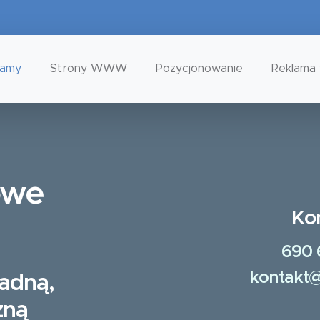
tamy
Strony WWW
Pozycjonowanie
Reklama 
owe
Ko
690 
kontakt@
ładną,
zną