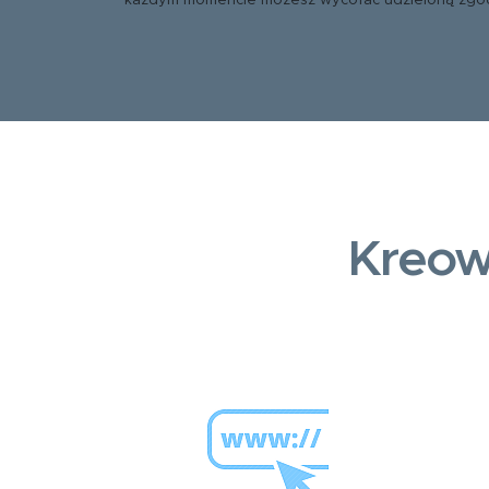
każdym momencie możesz wycofać udzieloną zgo
Kreow