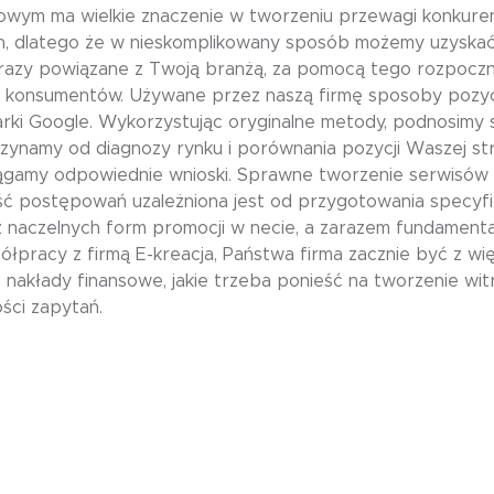
owym ma wielkie znaczenie w tworzeniu przewagi konkuren
 dlatego że w nieskomplikowany sposób możemy uzyskać 
razy powiązane z Twoją branżą, za pomocą tego rozpocznie
h konsumentów. Używane przez naszą firmę sposoby pozyc
rki Google. Wykorzystując oryginalne metody, podnosimy
czynamy od diagnozy rynku i porównania pozycji Waszej
ciągamy odpowiednie wnioski. Sprawne tworzenie serwis
ść postępowań uzależniona jest od przygotowania specyfic
na z naczelnych form promocji w necie, a zarazem fundamen
ółpracy z firmą E-kreacja, Państwa firma zacznie być z wi
 nakłady finansowe, jakie trzeba ponieść na tworzenie w
ści zapytań.