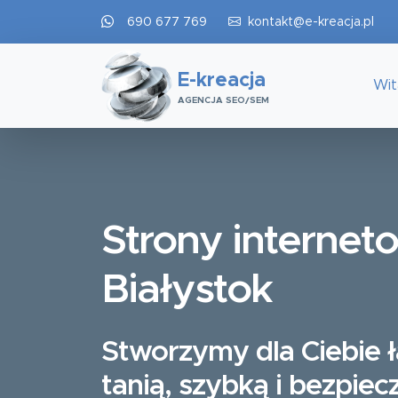
690 677 769
kontakt@e-kreacja.pl
E-kreacja
Wi
AGENCJA SEO/SEM
Strony internet
Białystok
Stworzymy dla Ciebie 
tanią, szybką i bezpiec