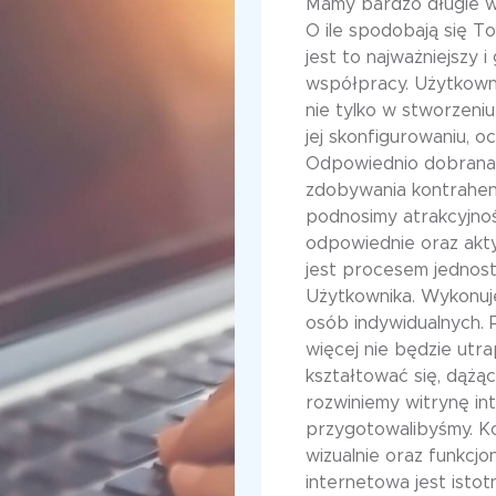
Mamy bardzo długie w
O ile spodobają się T
jest to najważniejszy 
współpracy. Użytkow
nie tylko w stworzeni
jej skonfigurowaniu, o
Odpowiednio dobran
zdobywania kontrahen
podnosimy atrakcyjn
odpowiednie oraz akt
jest procesem jedno
Użytkownika. Wykonu
osób indywidualnych. P
więcej nie będzie utra
kształtować się, dążą
rozwiniemy witrynę in
przygotowalibyśmy. K
wizualnie oraz funkcjo
internetowa jest istot