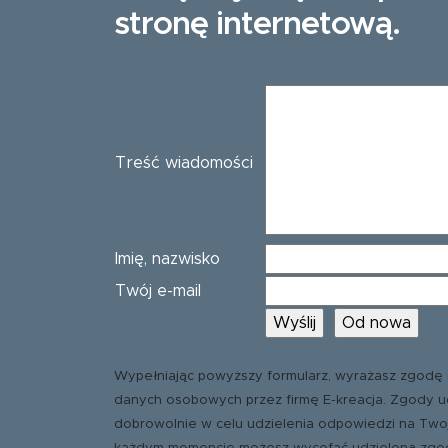
stronę internetową.
Treść wiadomości
Imię, nazwisko
Twój e-mail
Wypełniając powyższy formularz, wyrażasz zgodę 
danych osobowych przez firmę E-kreacja. Zgody u
dobrowolnie w celu udzielenia odpowiedzi na Two