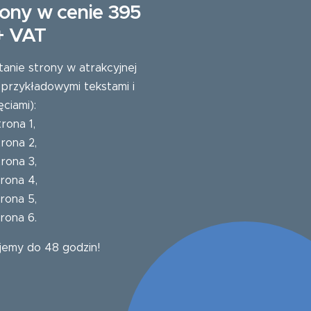
ony w cenie 395
 + VAT
tanie strony w atrakcyjnej
 przykładowymi tekstami i
ęciami):
trona 1
,
trona 2
,
trona 3
,
trona 4
,
trona 5
,
trona 6
.
jemy do 48 godzin!