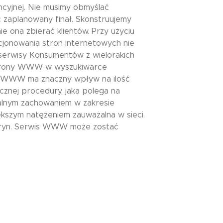
cyjnej. Nie musimy obmyślać
zaplanowany finał. Skonstruujemy
 ona zbierać klientów. Przy użyciu
jonowania stron internetowych nie
 serwisy Konsumentów z wielorakich
 strony WWW w wyszukiwarce
ów WWW ma znaczny wpływ na ilość
znej procedury, jaka polega na
talnym zachowaniem w zakresie
ększym natężeniem zauważalna w sieci.
itryn. Serwis WWW może zostać