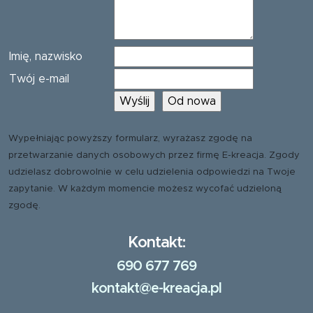
Imię, nazwisko
Twój e-mail
Wypełniając powyższy formularz, wyrażasz zgodę na
przetwarzanie danych osobowych przez firmę E-kreacja. Zgody
udzielasz dobrowolnie w celu udzielenia odpowiedzi na Twoje
zapytanie. W każdym momencie możesz wycofać udzieloną
zgodę.
Kontakt:
690 677 769
kontakt@e-kreacja.pl