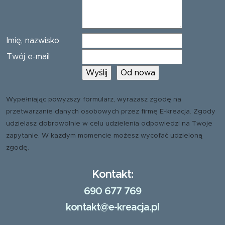
Imię, nazwisko
Twój e-mail
Wypełniając powyższy formularz, wyrażasz zgodę na
przetwarzanie danych osobowych przez firmę E-kreacja. Zgody
udzielasz dobrowolnie w celu udzielenia odpowiedzi na Twoje
zapytanie. W każdym momencie możesz wycofać udzieloną
zgodę.
Kontakt:
690 677 769
kontakt@e-kreacja.pl