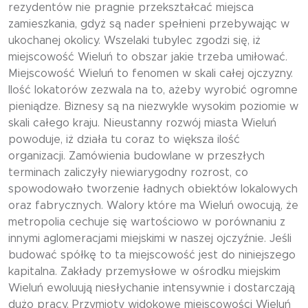
rezydentów nie pragnie przekształcać miejsca
zamieszkania, gdyż są nader spełnieni przebywając w
ukochanej okolicy. Wszelaki tubylec zgodzi się, iż
miejscowość Wieluń to obszar jakie trzeba umiłować.
Miejscowość Wieluń to fenomen w skali całej ojczyzny.
Ilość lokatorów zezwala na to, ażeby wyrobić ogromne
pieniądze. Biznesy są na niezwykle wysokim poziomie w
skali całego kraju. Nieustanny rozwój miasta Wieluń
powoduje, iż działa tu coraz to większa ilość
organizacji. Zamówienia budowlane w przeszłych
terminach zaliczyły niewiarygodny rozrost, co
spowodowało tworzenie ładnych obiektów lokalowych
oraz fabrycznych. Walory które ma Wieluń owocują, że
metropolia cechuje się wartościowo w porównaniu z
innymi aglomeracjami miejskimi w naszej ojczyźnie. Jeśli
budować spółkę to ta miejscowość jest do niniejszego
kapitalna. Zakłady przemysłowe w ośrodku miejskim
Wieluń ewoluują niesłychanie intensywnie i dostarczają
dużo pracy. Przymioty widokowe miejscowości Wieluń