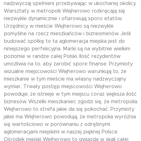
nadzwyczaj spełnieni przebywając w ukochanej okolicy.
Warsztaty w metropolii Wejherowo rozkręcają się
niezwykle dynamicznie i ofiarowują sporo etatów.
Urzędnicy w mieście Wejherowo są niezwykle
pomyślne na rzecz mieszkańców i biznesmenów. Jeśli
budować spółkę to ta aglomeracja miejska jest do
niniejszego perfekcyjna. Marki są na wybitnie wielkim
poziomie w randze całej Polski. Ilość rezydentów
umożliwia na to, aby zarobić spore finanse. Przymioty
wizualne miejscowości Wejherowo warunkują to, że
mieszkanie w tym mieście ma własny nadzwyczajny
wymiar. Trwały postęp miejscowości Wejherowo
powoduje, że istnieje w tym miejscu coraz większa ilość
biznesów. Wszelki mieszkaniec zgodzi się, że metropolia
Wejherowo to strefa jakie da się pokochać. Przymioty
jakie ma Wejherowo powodują, że metropolia wyróżnia
się wartościowo w porównaniu z odrębnymi
aglomeracjami miejskimi w naszej pięknej Polsce.
Ośrodek miejski Wejherowo to gwiazda w skali całej