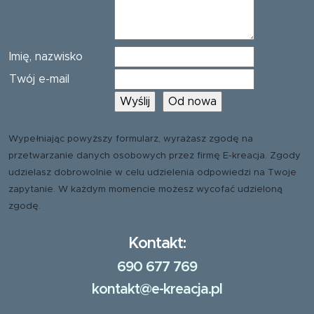
Imię, nazwisko
Twój e-mail
Wypełniając powyższy formularz, wyrażasz zgodę na
przetwarzanie danych osobowych przez firmę E-kreacja. Zgody
udzielasz dobrowolnie w celu udzielenia odpowiedzi na Twoje
zapytanie. W każdym momencie możesz wycofać udzieloną
zgodę.
Kontakt:
690 677 769
kontakt@e-kreacja.pl