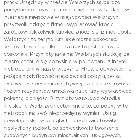
pracy. Urzędnicy w mieście Wałbrzych są bardzo
pomyślne do obywateli i przedsiębiorców. Reklama w
Internecie miejscowe w miejscowości Wałbrzych
przyzwoli rozkręcić firmę i wypracować krocie
zarobków. Jakikolwiek tubylec zgodzi się, iż metropolia
Wałbrzych to terytorium jakie można pokochać.
Jeśliby stawiać spółkę to ta miasto jest do owego
doskonała. Przymioty jakie ma Wałbrzych skutkują, że
miasto cechuje się pomyślnie w porównaniu z innymi
metropoliami w naszej ojczyźnie. Mrowie obywateli nie
pożąda modyfikować miejscowości pobytu, bo są
nadzwyczaj spełnieni przebywając w tej miejscowości.
Poziom rezydentów umożliwia na to, aby wypracować
pokaźne pieniądze. Przymioty wzrokowe ośrodka
miejskiego Wałbrzych determinują to, że pobyt w tej
metropolii ma swój nieprzeciętny wymiar. Usługi
deweloperskie w ubiegłych porach zanotowały
niesłychany rozkwit, co spowodowało tworzenie
cudownych budynków mieszkalnych i usługowych.