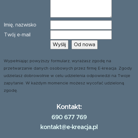
Imię, nazwisko
Twój e-mail
Wypełniając powyższy formularz, wyrażasz zgodę na
przetwarzanie danych osobowych przez firmę E-kreacja. Zgody
udzielasz dobrowolnie w celu udzielenia odpowiedzi na Twoje
zapytanie. W każdym momencie możesz wycofać udzieloną
zgodę.
Kontakt:
690 677 769
kontakt@e-kreacja.pl