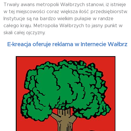
Trwały awans metropolii Wałbrzych stanowi, iż istnieje
w tej miejscowości coraz większa ilość przedsiębiorstw.
Instytucje są na bardzo wielkim pułapie w randze
całego kraju. Metropolia Wałbrzych to jasny punkt w
skali całej ojczyzny.
kreacja oferuje reklama w Internecie Wałbrzych