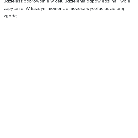
udzielasz dobrowolnie w celu udzielenia odpowiedzi na Twoje
zapytanie. W każdym momencie możesz wycofać udzieloną
zgodę.