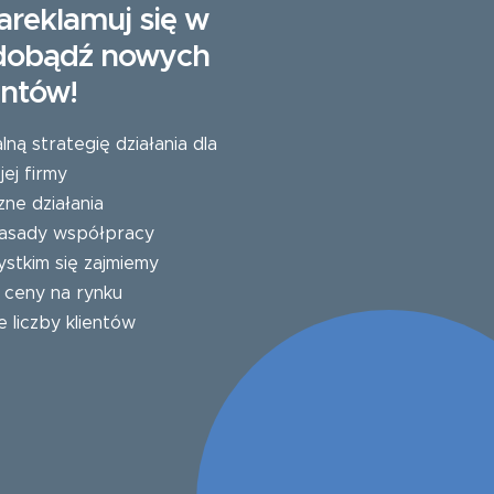
areklamuj się w
zdobądź nowych
entów!
ą strategię działania dla
ej firmy
zne działania
 zasady współpracy
stkim się zajmiemy
e ceny na rynku
e liczby klientów