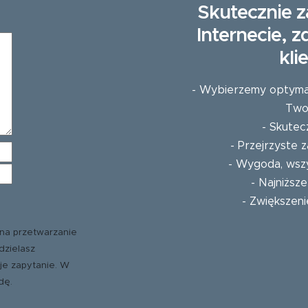
Skutecznie z
Internecie, 
kli
- Wybierzemy optymaln
Twoj
- Skutec
- Przejrzyste
- Wygoda, wszy
- Najniższ
- Zwiększeni
na przetwarzanie
dzielasz
je zapytanie. W
dę.