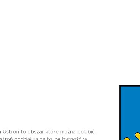
ia Ustroń to obszar które można polubić.
troń oddziałują na to, że bytność w