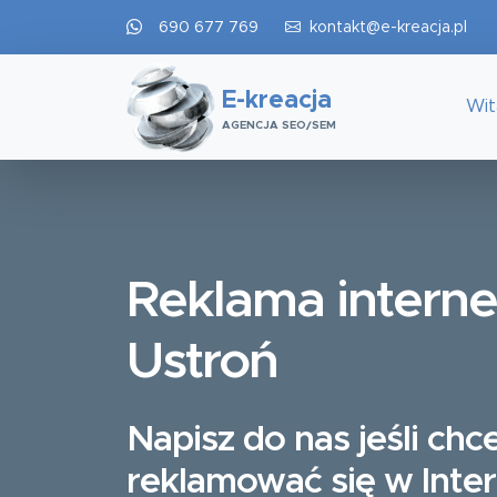
690 677 769
kontakt@e-kreacja.pl
E-kreacja
Wi
AGENCJA SEO/SEM
Reklama intern
Ustroń
Napisz do nas jeśli chc
reklamować się w Inte