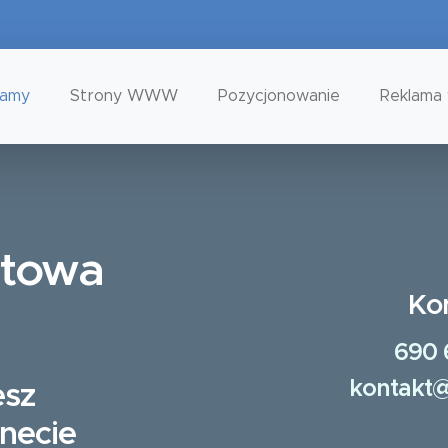
tamy
Strony WWW
Pozycjonowanie
Reklama 
etowa
Ko
690 
kontakt@
esz
rnecie