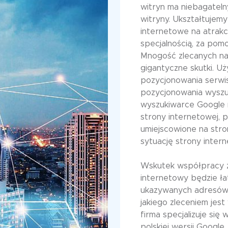
witryn ma niebagateln
witryny. Ukształtujem
internetowe na atrakc
specjalnością, za pom
Mnogość zlecanych n
gigantyczne skutki. U
pozycjonowania serw
pozycjonowania wyszuki
wyszukiwarce Google
strony internetowej, 
umiejscowione na str
sytuację strony inter
Wskutek współpracy z
internetowy będzie łat
ukazywanych adresów
jakiego zleceniem jes
firma specjalizuje s
polskiej wersji Googl