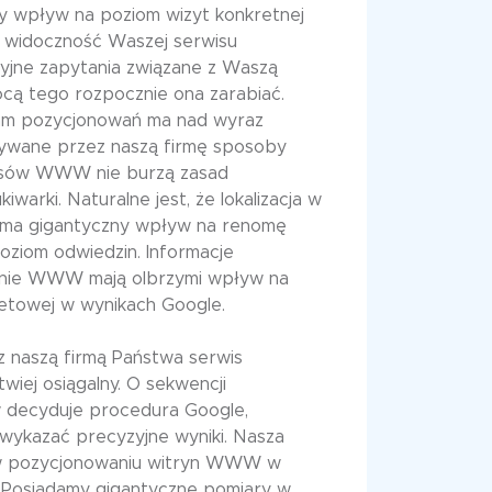
y wpływ na poziom wizyt konkretnej
y widoczność Waszej serwisu
yjne zapytania związane z Waszą
ocą tego rozpocznie ona zarabiać.
am pozycjonowań ma nad wyraz
żywane przez naszą firmę sposoby
isów WWW nie burzą zasad
warki. Naturalne jest, że lokalizacja w
 ma gigantyczny wpływ na renomę
poziom odwiedzin. Informacje
onie WWW mają olbrzymi wpływ na
netowej w wynikach Google.
 naszą firmą Państwa serwis
wiej osiągalny. O sekwencji
 decyduje procedura Google,
t wykazać precyzyjne wyniki. Nasza
ię w pozycjonowaniu witryn WWW w
e. Posiadamy gigantyczne pomiary w