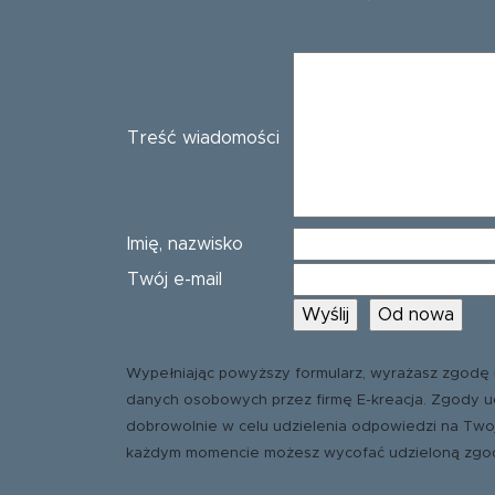
Treść wiadomości
Imię, nazwisko
Twój e-mail
Wypełniając powyższy formularz, wyrażasz zgodę 
danych osobowych przez firmę E-kreacja. Zgody u
dobrowolnie w celu udzielenia odpowiedzi na Two
każdym momencie możesz wycofać udzieloną zgo