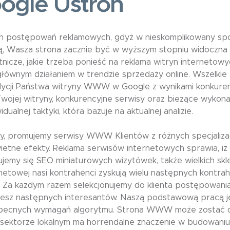
ogle Ustroń
h postępowań reklamowych, gdyż w nieskomplikowany sp
mą, Wasza strona zacznie być w wyższym stopniu widoczn
łatnicze, jakie trzeba ponieść na reklama witryn interneto
głównym działaniem w trendzie sprzedaży online. Wszelkie
dycji Państwa witryny WWW w Google z wynikami konkurent
 Twojej witryny, konkurencyjne serwisy oraz bieżące wykon
ualnej taktyki, która bazuje na aktualnej analizie.
 promujemy serwisy WWW Klientów z różnych specjalizacj
ietne efekty. Reklama serwisów internetowych sprawia, iż
ajmujemy się SEO miniaturowych wizytówek, także wielkich
etowej nasi kontrahenci zyskują wielu następnych kontrah
. Za każdym razem selekcjonujemy do klienta postępowani
esz następnych interesantów. Naszą podstawową pracą je
obecnych wymagań algorytmu. Strona WWW może zostać d
 sektorze lokalnym ma horrendalne znaczenie w budowaniu