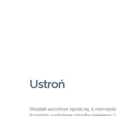
Ustroń
Wszelaki autochton zgodzi się, iż metropol
Przymioty poglądowe ośrodka miejskiego Us