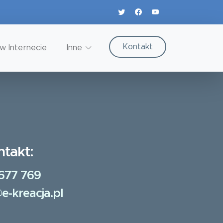
Kontakt
w Internecie
Inne
ntakt:
677 769
e-kreacja.pl