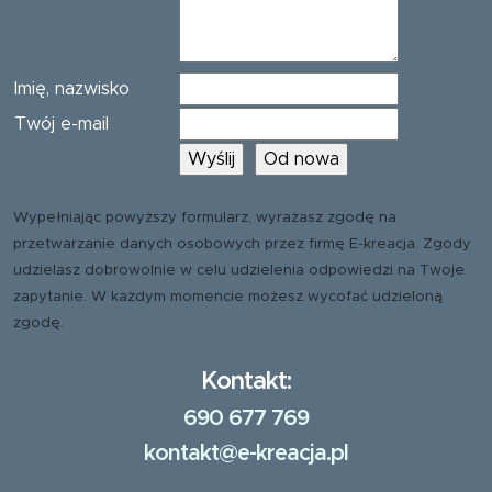
Imię, nazwisko
Twój e-mail
Wypełniając powyższy formularz, wyrażasz zgodę na
przetwarzanie danych osobowych przez firmę E-kreacja. Zgody
udzielasz dobrowolnie w celu udzielenia odpowiedzi na Twoje
zapytanie. W każdym momencie możesz wycofać udzieloną
zgodę.
Kontakt:
690 677 769
kontakt@e-kreacja.pl