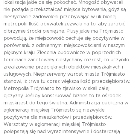
lokalizacja jakie da się pokochać. Mnogość obywateli
nie pożąda przekształcać miejsca bytowania, gdyż są
niesłychanie zadowoleni przebywając w ulubionej
metropolii. Ilość obywateli zezwala na to, aby zarobić
olbrzymie środki pieniężne. Plusy jakie ma Trójmiasto
powodują, że miejscowość cechuje się pozytywnie w
porównaniu z odmiennymi miejscowościami w naszym
pięknym kraju. Zlecenia budownicze w poprzednich
terminach zanotowały niesłychany rozrost, co uczyniło
zrealizowanie przepięknych obiektów mieszkalnych i
usługowych. Nieprzerwany wzrost miasta Trójmiasto
stanowi, iż trwa tu coraz większa ilość przedsiębiorstw.
Metropolia Trójmiasto to zjawisko w skali całej
ojczyzny. Jeśliby konstruować biznes to ta ośrodek
miejski jest do tego świetna. Administracja publiczna w
aglomeracji miejskiej Trójmiasto są niezwykle
pozytywne dla mieszkańców i przedsiębiorców.
Warsztaty w aglomeracji miejskiej Trójmiasto
polepszają się nad wyraz intensywnie i dostarczają