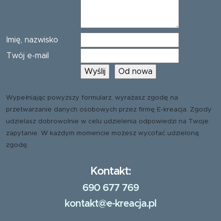
Imię, nazwisko
Twój e-mail
Wypełniając powyższy formularz, wyrażasz zgodę na
przetwarzanie danych osobowych przez firmę E-kreacja. Zgody
udzielasz dobrowolnie w celu udzielenia odpowiedzi na Twoje
zapytanie. W każdym momencie możesz wycofać udzieloną
zgodę.
Kontakt:
690 677 769
kontakt@e-kreacja.pl