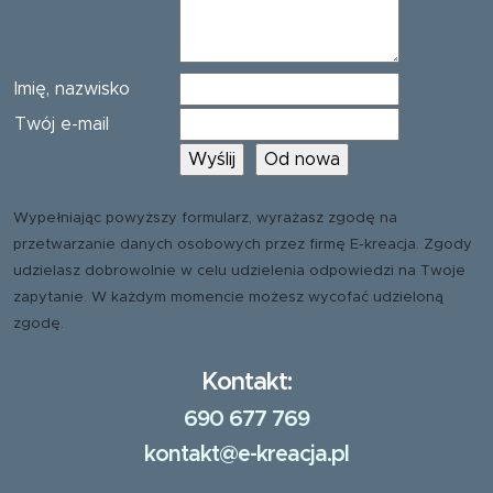
Imię, nazwisko
Twój e-mail
Wypełniając powyższy formularz, wyrażasz zgodę na
przetwarzanie danych osobowych przez firmę E-kreacja. Zgody
udzielasz dobrowolnie w celu udzielenia odpowiedzi na Twoje
zapytanie. W każdym momencie możesz wycofać udzieloną
zgodę.
Kontakt:
690 677 769
kontakt@e-kreacja.pl