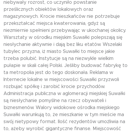
niebywały rozrost, co uczyniło powstanie
prześlicznych obiektów lokalowych oraz
magazynowych. Krocie mieszkańców nie potrzebuje
przekształcać miejsca kwaterowania, gdyż są
niezmiernie spełnieni przebywając w ukochanej okolicy.
Warsztaty w ośrodku miejskim Suwałki polepszają się
niesłychanie aktywnie i dają bez liku etatów. Wszelaki
tubylec przyzna, iż miasto Suwałki to miejsce jakie
trzeba polubić. Instytucje są na niezwykle wielkim
pułapie w skali całej Polski. Jeśliby budować fabrykę to
ta metropolia jest do tego doskonała. Reklama w
Internecie lokalne w miejscowości Suwałki przyzwoli
rozbujać spółkę i zarobić krocie przychodów.
Administracja publiczna w aglomeracji miejskiej Suwałki
są niesłychanie pomyślne na rzecz obywateli i
biznesmenów. Walory widokowe ośrodka miejskiego
Suwałki warunkują to, że mieszkanie w tym mieście ma
swój nietypowy format. Ilość rezydentów umożliwia na
to, ażeby wyrobić gigantyczne finanse. Miejscowość