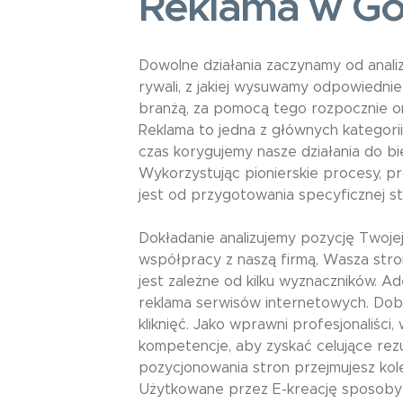
Reklama w Go
Dowolne działania zaczynamy od anal
rywali, z jakiej wysuwamy odpowiedni
branżą, za pomocą tego rozpocznie on
Reklama to jedna z głównych kategorii
czas korygujemy nasze działania do b
Wykorzystując pionierskie procesy, p
jest od przygotowania specyficznej strat
Dokładanie analizujemy pozycję Twoje
współpracy z naszą firmą, Wasza stro
jest zależne od kilku wyznaczników. A
reklama serwisów internetowych. Dobit
kliknięć. Jako wprawni profesjonaliśc
kompetencje, aby zyskać celujące rezu
pozycjonowania stron przejmujesz kol
Użytkowane przez E-kreację sposoby 