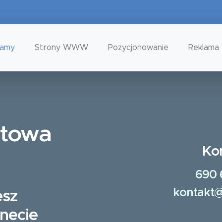
tamy
Strony WWW
Pozycjonowanie
Reklama 
etowa
Ko
690 
kontakt@
esz
rnecie