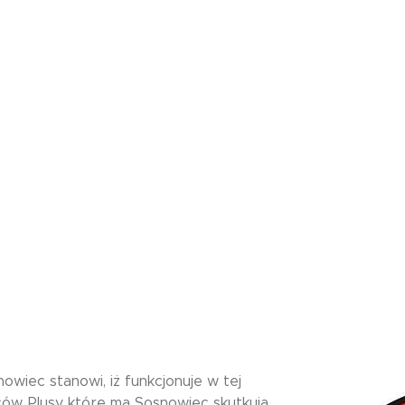
wiec stanowi, iż funkcjonuje w tej
ców. Plusy które ma Sosnowiec skutkują,