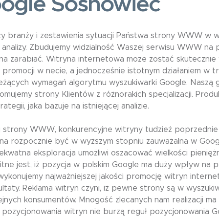
ogle Sosnowiec
izy branży i zestawienia sytuacji Państwa strony WWW w 
e analizy. Zbudujemy widzialność Waszej serwisu WWW na 
a zarabiać. Witryna internetowa może zostać skutecznie w
 promocji w necie, a jednocześnie istotnym działaniem w t
ieżących wymagań algorytmu wyszukiwarki Google. Naszą g
romujemy strony Klientów z różnorakich specjalizacji. Pr
egii, jaka bazuje na istniejącej analizie.
j strony WWW, konkurencyjne witryny tudzież poprzednie 
na rozpocznie być w wyższym stopniu zauważalna w Google
dekwatna eksploracja umożliwi oszacować wielkości pienięż
ne jest, iż pozycja w polskim Google ma duży wpływ na po
i, wykonujemy najważniejszej jakości promocję witryn inter
ltaty. Reklama witryn czyni, iż pewne strony są w wyszukiw
ejnych konsumentów. Mnogość zlecanych nam realizacji ma 
pozycjonowania witryn nie burzą reguł pozycjonowania G