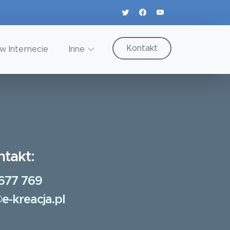
Kontakt
w Internecie
Inne
ntakt:
677 769
e-kreacja.pl