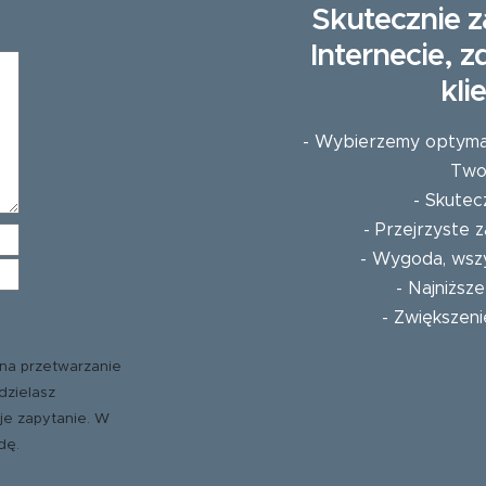
Skutecznie z
Internecie, 
kli
- Wybierzemy optymaln
Twoj
- Skutec
- Przejrzyste
- Wygoda, wszy
- Najniższ
- Zwiększeni
na przetwarzanie
dzielasz
je zapytanie. W
dę.