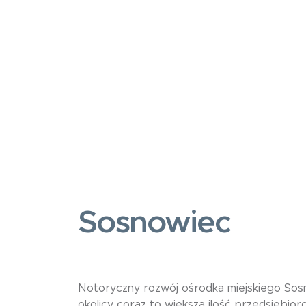
Sosnowiec
Notoryczny rozwój ośrodka miejskiego Sosno
okolicy coraz to większa ilość przedsiębior