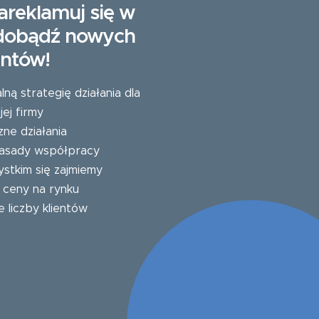
areklamuj się w
zdobądź nowych
entów!
ą strategię działania dla
ej firmy
zne działania
 zasady współpracy
stkim się zajmiemy
e ceny na rynku
e liczby klientów