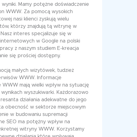
e wyniki. Mamy potężne doświadczenie
ron WWW. Za pomocą wysokich
owej nasi klienci zyskują wielu
w, którzy znajdują tą witrynę w
 Nasz interes specjalizuje się w
internetowych w Google na polski
pracy z naszym studiem E-kreacja
ie się prościej dostępny.
ocją małych wizytówek, tudzież
 serwisów WWW. Informacje
e WWW mają wielki wpływ na sytuację
w wynikach wyszukiwarki. Każdorazowo
eresanta działania adekwatne do jego
nita obecność w sektorze miejscowym
enie w budowaniu supremacji
jne SEO ma potężny wpływ na
onkretnej witryny WWW. Korzystamy
pewne działania które wpływają