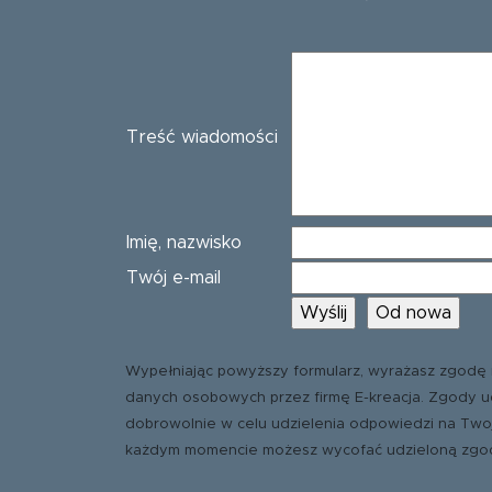
Treść wiadomości
Imię, nazwisko
Twój e-mail
Wypełniając powyższy formularz, wyrażasz zgodę 
danych osobowych przez firmę E-kreacja. Zgody u
dobrowolnie w celu udzielenia odpowiedzi na Two
każdym momencie możesz wycofać udzieloną zgo