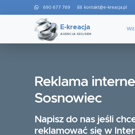
690 677 769
kontakt@e-kreacja.pl
E-kreacja
Wi
AGENCJA SEO/SEM
Reklama intern
Sosnowiec
Napisz do nas jeśli chc
reklamować się w Inte