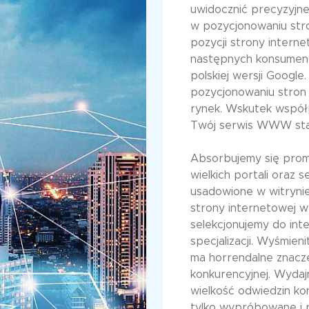
uwidocznić precyzyjn
w pozycjonowaniu st
pozycji strony internet
następnych konsumentó
polskiej wersji Google.
pozycjonowaniu stron 
rynek. Wskutek współ
Twój serwis WWW stan
Absorbujemy się prom
wielkich portali oraz
usadowione w witryni
strony internetowej 
selekcjonujemy do int
specjalizacji. Wyśmie
ma horrendalne znacz
konkurencyjnej. Wyda
wielkość odwiedzin k
tylko wypróbowane i 