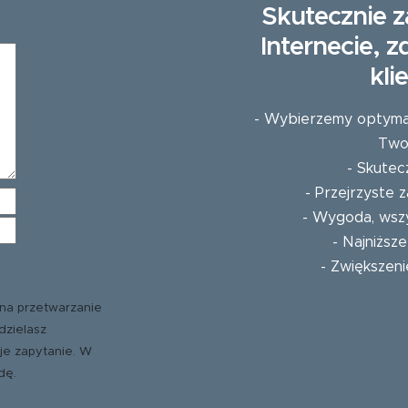
Skutecznie z
Internecie, 
kli
- Wybierzemy optymaln
Twoj
- Skutec
- Przejrzyste
- Wygoda, wszy
- Najniższ
- Zwiększeni
na przetwarzanie
dzielasz
je zapytanie. W
dę.