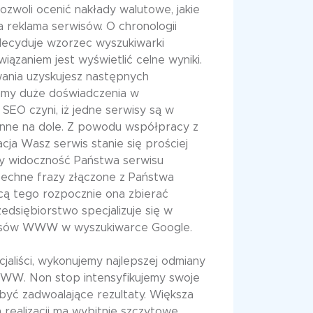
ozwoli ocenić nakłady walutowe, jakie
 reklama serwisów. O chronologii
ecyduje wzorzec wyszukiwarki
ązaniem jest wyświetlić celne wyniki.
nia uzyskujesz następnych
amy duże doświadczenia w
SEO czyni, iż jedne serwisy są w
enne na dole. Z powodu współpracy z
cja Wasz serwis stanie się prościej
y widoczność Państwa serwisu
echne frazy złączone z Państwa
ocą tego rozpocznie ona zbierać
edsiębiorstwo specjalizuje się w
isów WWW w wyszukiwarce Google.
jaliści, wykonujemy najlepszej odmiany
WW. Non stop intensyfikujemy swoje
yć zadwoalające rezultaty. Większa
realizacji ma wybitnie szczytowe