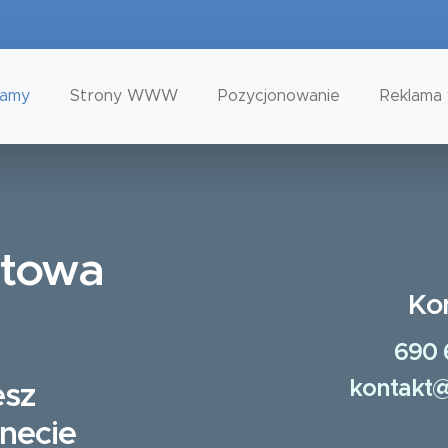
tamy
Strony WWW
Pozycjonowanie
Reklama 
etowa
Ko
690 
kontakt@
esz
rnecie