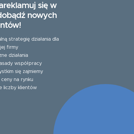
areklamuj się w
zdobądź nowych
entów!
ą strategię działania dla
ej firmy
zne działania
 zasady współpracy
stkim się zajmiemy
e ceny na rynku
e liczby klientów