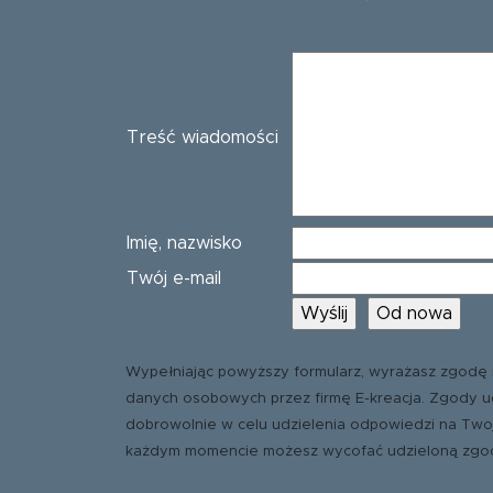
Treść wiadomości
Imię, nazwisko
Twój e-mail
Wypełniając powyższy formularz, wyrażasz zgodę 
danych osobowych przez firmę E-kreacja. Zgody u
dobrowolnie w celu udzielenia odpowiedzi na Two
każdym momencie możesz wycofać udzieloną zgo