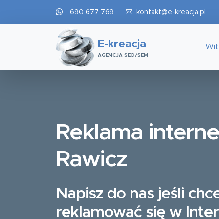
690 677 769
kontakt@e-kreacja.pl
E-kreacja
Wi
AGENCJA SEO/SEM
Reklama intern
Rawicz
Napisz do nas jeśli chc
reklamować się w Inte