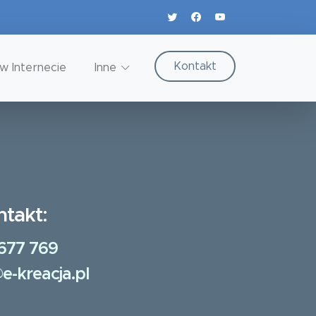
Kontakt
w Internecie
Inne
ntakt:
677 769
e-kreacja.pl