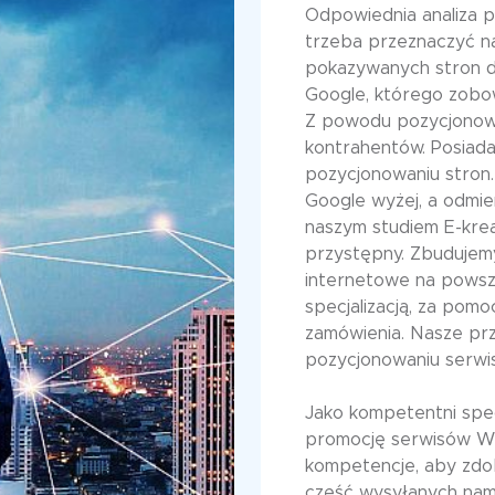
Odpowiednia analiza p
trzeba przeznaczyć na
pokazywanych stron d
Google, którego zobowi
Z powodu pozycjonowa
kontrahentów. Posiad
pozycjonowaniu stron. 
Google wyżej, a odmi
naszym studiem E-krea
przystępny. Zbudujem
internetowe na powsz
specjalizacją, za pom
zamówienia. Nasze prz
pozycjonowaniu serw
Jako kompetentni spec
promocję serwisów W
kompetencje, aby zdob
część wysyłanych nam 