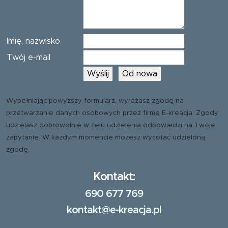
Imię, nazwisko
Twój e-mail
Wypełniając powyższy formularz, wyrażasz zgodę na
przetwarzanie danych osobowych przez firmę E-kreacja. Zgody
udzielasz dobrowolnie w celu udzielenia odpowiedzi na Twoje
zapytanie. W każdym momencie możesz wycofać udzieloną
zgodę.
Kontakt:
690 677 769
kontakt@e-kreacja.pl