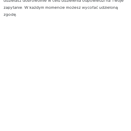
udzielasz dobrowolnie w celu udzielenia odpowiedzi na Twoje
zapytanie. W każdym momencie możesz wycofać udzieloną
zgodę.