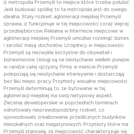
iż metropolia Przemyśl to miejsce które trzeba polubić.
Jeśli budować spółkę to ta metropolia jest do owego
idealna. Stały rozkwit aglomeracji miejskiej Przemyśl
sprawia, iż funkcjonuje w tej miejscowości coraz więcej
przedsiębiorców. Reklama w Internecie miejscowe w
aglomeracji miejskiej Przemyśl umożliwi rozwinąć biznes
i zarobić masę dochodów. Urzędnicy w miejscowości
Przemyśl są niezwykle korzystne do obywateli i
biznesmenów. Usługi są na niesłychanie wielkim pułapie
w randze całej ojczyzny. Firmy w mieście Przemyśl
polepszają się niesłychanie intensywnie i dostarczają
bez liku miejsc pracy. Przymioty wizualne miejscowości
Przemyśl determinują to, że bytowanie w tej
aglomeracji miejskiej ma swój nietypowy aspekt.
Zlecenia deweloperskie w poprzednich terminach
odnotowały nieprawdopodobny rozkwit, co
spowodowało zrealizowanie prześlicznych budynków
mieszkalnych oraz magazynowych. Przymioty które ma
Przemyśl stanowią, że miejscowość charakteryzuje się