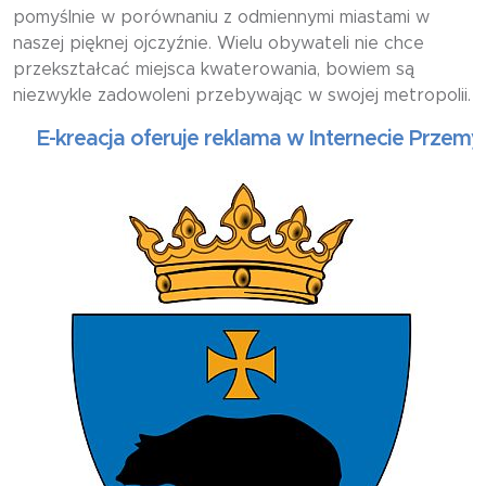
pomyślnie w porównaniu z odmiennymi miastami w
naszej pięknej ojczyźnie. Wielu obywateli nie chce
przekształcać miejsca kwaterowania, bowiem są
niezwykle zadowoleni przebywając w swojej metropolii.
-kreacja oferuje reklama w Internecie Przemyśl