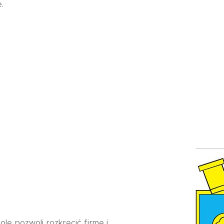
.
le pozwoli rozkręcić firmę i