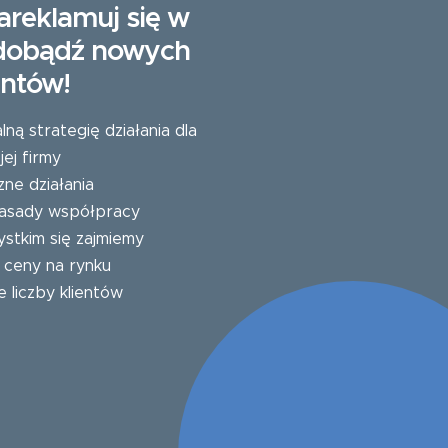
areklamuj się w
zdobądź nowych
entów!
ą strategię działania dla
ej firmy
zne działania
 zasady współpracy
stkim się zajmiemy
e ceny na rynku
e liczby klientów