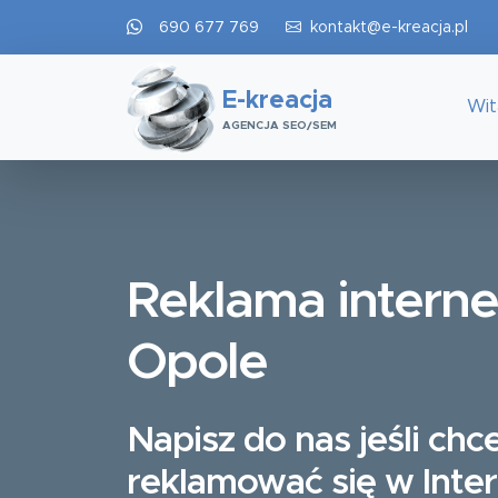
690 677 769
kontakt@e-kreacja.pl
E-kreacja
Wi
AGENCJA SEO/SEM
Reklama intern
Opole
Napisz do nas jeśli chc
reklamować się w Inte