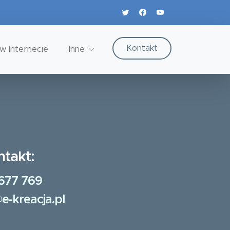
Kontakt
w Internecie
Inne
ntakt:
677 769
e-kreacja.pl