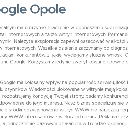
ogle Opole
nalnym ma olbrzymie znaczenie w podnoszeniu supremacji 
ortali internetowych a także witryn internetowych. Perman
yniki. Należyta eksploracja zapewni oszacować wielkości 
nternetowych. Wszelkie działania zaczynamy od diagnozy 
tuacjami konkurentów, z jakiej wyciągamy słuszne wnioski.
u Google. Korzystamy jedynie zweryfikowane i pewne dzi
m Google ma kolosalny wpływ na popularność serwisu, ilość k
ęciu czynników. Wiadomości ulokowane w witrynie mają kolos
rozpatrujemy kondycję Twojej strony, badamy konkurencję 
dpowiednie do jego interesu. Nasz biznes specjalizuje s
cję środki pozycjonowania witryn WWW nie naruszają reg
rony WWW Interesantów z wielorakich branż. Reklama serw
 a jednocześnie bazowym działaniem w trendzie promocji 