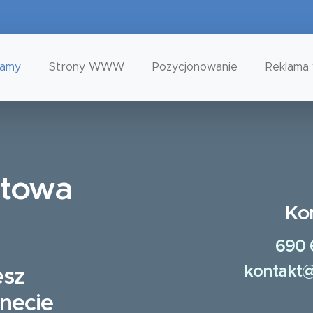
tamy
Strony WWW
Pozycjonowanie
Reklama 
etowa
Ko
690 
kontakt@
esz
rnecie