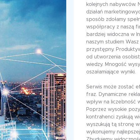
kolejnych nabywców. 
działań marketingowy
sposób zdołamy spełn
współpracy z naszą f
bardziej widoczna w I
naszym studiem Wasz
przystępny. Produktyw
od utworzenia osobist
wiedzy. Mnogość wysy
oszałamiające wyniki.
Serwis może zostać e
fraz. Dynamiczne rekl
wpływ na liczebność w
Poprzez wysokie pozyc
kontrahenci zyskują w
wyszukują tą stronę w
wykonujemy najlepsze
Zbudujemy widoczność