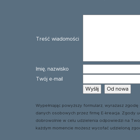
Treść wiadomości
Imię, nazwisko
Twój e-mail
Wypełniając powyższy formularz, wyrażasz zgodę 
danych osobowych przez firmę E-kreacja. Zgody u
dobrowolnie w celu udzielenia odpowiedzi na Two
każdym momencie możesz wycofać udzieloną zgo