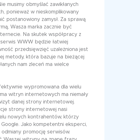
Nie musimy obmyślać zawikłanych
ch, ponieważ w nieskomplikowany
ić postanowiony zamysł. Za sprawą
irmą, Wasza marka zacznie być
nternecie. Na skutek współpracy z
 serwis WWW będzie łatwiej
ność przedsięwzięć uzależniona jest
ej metody, która bazuje na bieżącej
łanych nam zleceń ma wielce
fektywnie wypromowana dla wielu
ama witryn internetowych ma niemały
izyt danej strony internetowej.
je strony internetowej nasi
ielu nowych kontrahentów, którzy
 Google. Jako kompetentni eksperci,
j odmiany promocję serwisów.
 Waszej witryny na znane frazy