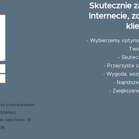
Skutecznie z
Internecie, 
kli
- Wybierzemy optymaln
Twoj
- Skutec
- Przejrzyste
- Wygoda, wszy
- Najniższ
- Zwiększeni
na przetwarzanie
dzielasz
je zapytanie. W
dę.