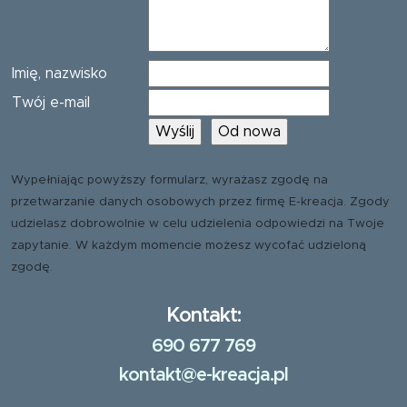
Imię, nazwisko
Twój e-mail
Wypełniając powyższy formularz, wyrażasz zgodę na
przetwarzanie danych osobowych przez firmę E-kreacja. Zgody
udzielasz dobrowolnie w celu udzielenia odpowiedzi na Twoje
zapytanie. W każdym momencie możesz wycofać udzieloną
zgodę.
Kontakt:
690 677 769
kontakt@e-kreacja.pl