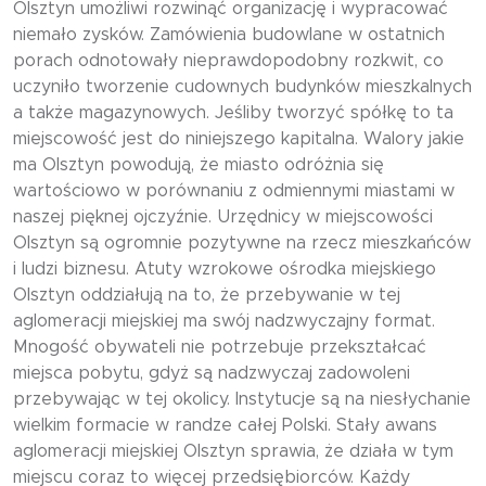
Olsztyn umożliwi rozwinąć organizację i wypracować
niemało zysków. Zamówienia budowlane w ostatnich
porach odnotowały nieprawdopodobny rozkwit, co
uczyniło tworzenie cudownych budynków mieszkalnych
a także magazynowych. Jeśliby tworzyć spółkę to ta
miejscowość jest do niniejszego kapitalna. Walory jakie
ma Olsztyn powodują, że miasto odróżnia się
wartościowo w porównaniu z odmiennymi miastami w
naszej pięknej ojczyźnie. Urzędnicy w miejscowości
Olsztyn są ogromnie pozytywne na rzecz mieszkańców
i ludzi biznesu. Atuty wzrokowe ośrodka miejskiego
Olsztyn oddziałują na to, że przebywanie w tej
aglomeracji miejskiej ma swój nadzwyczajny format.
Mnogość obywateli nie potrzebuje przekształcać
miejsca pobytu, gdyż są nadzwyczaj zadowoleni
przebywając w tej okolicy. Instytucje są na niesłychanie
wielkim formacie w randze całej Polski. Stały awans
aglomeracji miejskiej Olsztyn sprawia, że działa w tym
miejscu coraz to więcej przedsiębiorców. Każdy