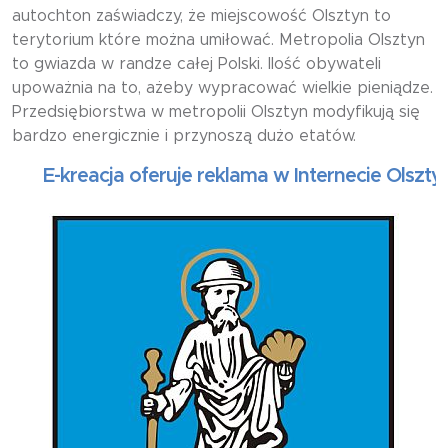
autochton zaświadczy, że miejscowość Olsztyn to
terytorium które można umiłować. Metropolia Olsztyn
to gwiazda w randze całej Polski. Ilość obywateli
upoważnia na to, ażeby wypracować wielkie pieniądze.
Przedsiębiorstwa w metropolii Olsztyn modyfikują się
bardzo energicznie i przynoszą dużo etatów.
E-kreacja oferuje reklama w Internecie Olsztyn