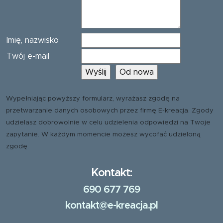
Imię, nazwisko
Twój e-mail
Wypełniając powyższy formularz, wyrażasz zgodę na
przetwarzanie danych osobowych przez firmę E-kreacja. Zgody
udzielasz dobrowolnie w celu udzielenia odpowiedzi na Twoje
zapytanie. W każdym momencie możesz wycofać udzieloną
zgodę.
Kontakt:
690 677 769
kontakt@e-kreacja.pl