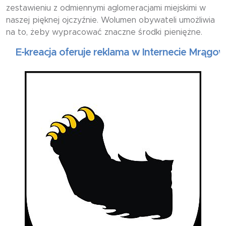
zestawieniu z odmiennymi aglomeracjami miejskimi w
naszej pięknej ojczyźnie. Wolumen obywateli umożliwia
na to, żeby wypracować znaczne środki pieniężne.
-kreacja oferuje reklama w Internecie Mrągowo