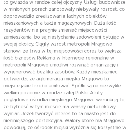
to gwiazda w randze całej ojczyzny. Usługi budownicze
w minionych porach zanotowały niebywały rozrost, co
doprowadziło zrealizowanie ładnych obiektów
mieszkaniowych a także magazynowych. Duża ilość
rezydentów nie pragnie zmieniać miejscowości
zamieszkania, bo są niesłychanie zadowoleni bytując w
swojej okolicy. Ciągły wzrost metropolii Mrągowo
stanowi, że trwa w tej miejscowości coraz to większa
ilość biznesów. Reklama w Internecie regionalne w
metropolii Mrągowo umożliwi rozwinąć organizację i
wygenerować bez liku zasobów. Każdy mieszkaniec
potwierdzi, że aglomeracja miejska Mrągowo to
miejsce jakie trzeba umiłować. Spółki są na niezwykle
wielkim poziomie w randze całej Polski. Atuty
poglądowe ośrodka miejskiego Mrągowo warunkują to,
że bytność w tym mieście ma własny nietuzinkowy
wymiar. Jeżeli tworzyć interes to ta miasto jest do
nieniniejszego perfekcyjna. Walory które ma Mrągowo
powodują, że ośrodek miejski wyróżnia się korzystnie w