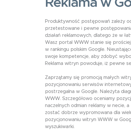
Reklama w Go
Produktywność postępowań zależy od 
przetestowane i pewne postępowania
działań reklamowych, dlatego że w ł
Wasz portal WWW stanie się prościej 
w rankingu polskim Google. Nieustają
swoje kompetencje, aby zdobyć wybor
Reklama witryn powoduje, iż pewne s
Zaprzątamy się promocją małych witr
pozycjonowaniu serwisów internetowy
postrzegalna w Google. Należyta diag
WWW. Szczegółowo oceniamy pozycję T
naczelnych odmian reklamy w necie, 
zostać dobrze wypromowana dla wielu f
pozycjonowaniu witryn WWW w Google.
wyszukiwarki.