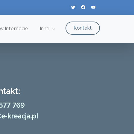
Kontakt
w Internecie
Inne
ntakt:
677 769
e-kreacja.pl