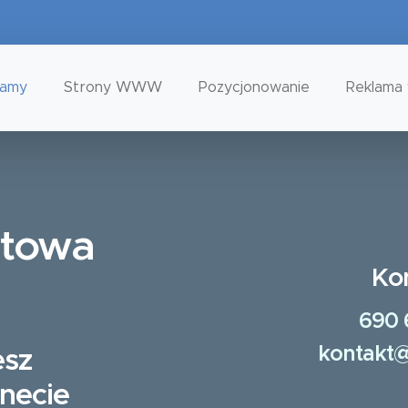
tamy
Strony WWW
Pozycjonowanie
Reklama 
etowa
Ko
690 
kontakt@
esz
rnecie