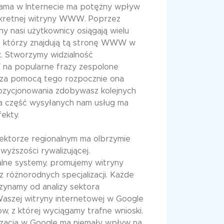
klama w Internecie ma potężny wpływ
onkretnej witryny WWW. Poprzez
y nasi użytkownicy osiągają wielu
 którzy znajdują tą stronę WWW w
k. Stworzymy widzialność
na popularne frazy zespolone
, za pomocą tego rozpocznie ona
ozycjonowania zdobywasz kolejnych
a część wysyłanych nam usług ma
ekty.
ektorze regionalnym ma olbrzymie
wyższości rywalizującej.
alne systemy, promujemy witryny
z różnorodnych specjalizacji. Każde
ynamy od analizy sektora
Waszej witryny internetowej w Google
w, z której wyciągamy trafne wnioski.
alizacja w Google ma niemały wpływ na