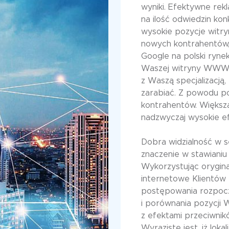
wyniki. Efektywne re
na ilość odwiedzin k
wysokie pozycje witryn
nowych kontrahentów,
Google na polski ryne
Waszej witryny WWW 
z Waszą specjalizacją
zarabiać. Z powodu p
kontrahentów. Większ
nadzwyczaj wysokie ef
Dobra widzialność w s
znaczenie w stawianiu 
Wykorzystując orygin
internetowe Klientów 
postępowania rozpocz
i porównania pozycji 
z efektami przeciwnikó
Wyraziste jest, iż lok