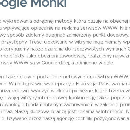
ogle Mońki
wykreowania odrębnej metody, która bazuje na obecnej i
 wpływające opłacalnie na reklama serwisów WWW. Nie 
atwy sposób zdołamy osiągnąć zamierzony punkt docelowy.
przystępny. Treści ulokowane w witrynie mają niemały wpł
co korygujemy nasze działania do rzeczywistych wymagań G
ne efekty. Jako obeznani zawodowcy, realizujemy najważn
erwisy WWW są w Google dalej, a odmienne w dole.
yn, także dużych portali internetowych oraz witryn WWW
ch. W następstwie współpracy z E-kreacją, Państwa mark
noza zapewni wyliczyć wielkości pieniężne, które trzeba
wojej witryny internetowej, konkurencję także poprzed
a równolegle fundamentalnym zachowaniem w zakresie pr
raz. Naszą kluczową branżą jest reklama w Internecie. Nas
 Używane przez naszą agencję techniki pozycjonowania 