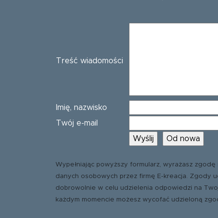
Treść wiadomości
Imię, nazwisko
Twój e-mail
Wypełniając powyższy formularz, wyrażasz zgodę 
danych osobowych przez firmę E-kreacja. Zgody u
dobrowolnie w celu udzielenia odpowiedzi na Two
każdym momencie możesz wycofać udzieloną zgo