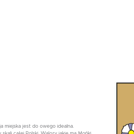
a miejska jest do owego idealna.
 skali całej Polski. Walory jakie ma Mońki