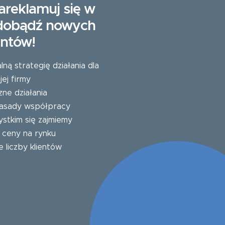
areklamuj się w
zdobądź nowych
entów!
ą strategię działania dla
ej firmy
zne działania
 zasady współpracy
stkim się zajmiemy
e ceny na rynku
e liczby klientów