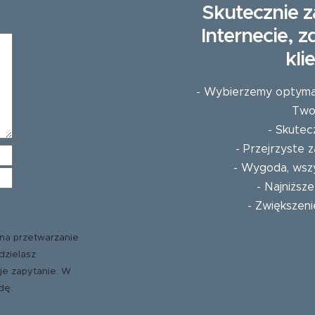
Skutecznie z
Internecie, 
kli
- Wybierzemy optymaln
Twoj
- Skutec
- Przejrzyste
- Wygoda, wszy
- Najniższ
- Zwiększeni
na przetwarzanie
dzielasz
je zapytanie. W
dę.