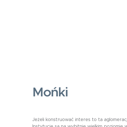
Mońki
Jeżeli konstruować interes to ta aglomeracj
Instytucje są na wybitnie wielkim poziomie w