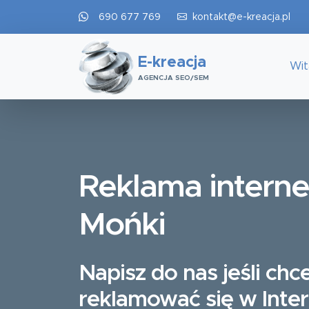
690 677 769
kontakt@e-kreacja.pl
E-kreacja
Wi
AGENCJA SEO/SEM
Reklama intern
Mońki
Napisz do nas jeśli chc
reklamować się w Inte