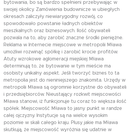
bytowania, bo są bardzo spełnieni przebywając w
swojej okolicy. Zamówienia budownicze w ubiegłych
okresach zaliczyły niewiarygodny rozwój, co
spowodowało powstanie ładnych obiektów
mieszkalnych oraz biznesowych. Ilość obywateli
pozwala na to, aby zarobić znaczne środki pieniężne.
Reklama w Internecie miejscowe w metropolii Mława
umożliwi rozwinąć spółkę i zarobić krocie profitów.
Atuty wzrokowe aglomeracji miejskiej Mława
determinują to, że bytowanie w tym mieście ma
osobisty unikalny aspekt. Jeśli tworzyć biznes to ta
metropolia jest do nieniniejszego znakomita. Urzędy w
metropolii Mława są ogromnie korzystne do obywateli
i przedsiębiorców. Nieustający rozkwit miejscowości
Mława stanowi, iż funkcjonuje tu coraz to większa ilość
spółek. Miejscowość Mława to jasny punkt w randze
całej ojczyzny. Instytucje są na wielce wysokim
poziomie w skali całego kraju. Plusy jakie ma Mława
skutkują, że miejscowość wyróżnia się udatnie w