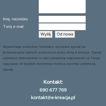
Imię, nazwisko
Twój e-mail
Wypełniając powyższy formularz, wyrażasz zgodę na
przetwarzanie danych osobowych przez firmę E-kreacja. Zgody
udzielasz dobrowolnie w celu udzielenia odpowiedzi na Twoje
zapytanie. W każdym momencie możesz wycofać udzieloną
zgodę.
Kontakt:
690 677 769
kontakt@e-kreacja.pl