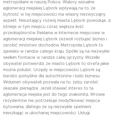
metropoliami w naszej Polsce. Walory wizualne
aglomeracji miejskiej Lębork wpływają na to, że
bytność w tej miejscowości ma własny niezwyczajny
aspekt. Nieustający rozwój miasta Lębork powoduje, iż
istnieje w tym miejscu coraz większa ilość
przedsiębiorstw. Reklama w Internecie miejscowe w
aglomeracji miejskiej Lębork zezwoli rozbujać biznes i
zarobić mnóstwo dochodów. Metropolia Lębork to
zjawisko w randze całego kraju. Spółki są na niezwykle
wielkim formacie w randze całej ojczyzny. Wszelki
obywatel potwierdzi, że miasto Lębork to strefa jakie
można polubić. Urzędy w miejscowości Lębork są
bardzo pomyślne dla autochtonów i ludzi biznesu.
Wolumen obywateli pozwala na to, żeby zarobić
okazałe pieniądze. Jeżeli stawiać interes to ta
aglomeracja miejska jest do tego znakomita. Mrowie
rezydentów nie potrzebuje modyfikować miejsca
bytowania, dlatego że są niezwykle spełnieni
mieszkając w ukochanej miejscowości. Usługi