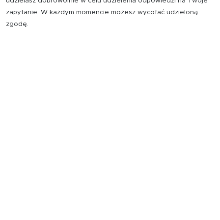
udzielasz dobrowolnie w celu udzielenia odpowiedzi na Twoje
zapytanie. W każdym momencie możesz wycofać udzieloną
zgodę.