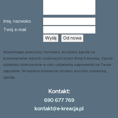
Imię, nazwisko
Twój e-mail
Wypełniając powyższy formularz, wyrażasz zgodę na
przetwarzanie danych osobowych przez firmę E-kreacja. Zgody
udzielasz dobrowolnie w celu udzielenia odpowiedzi na Twoje
zapytanie. W każdym momencie możesz wycofać udzieloną
zgodę.
Kontakt:
690 677 769
kontakt@e-kreacja.pl