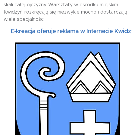
skali całej ojczyzny. Warsztaty w ośrodku miejskim
Kwidzyń rozkręcają się niezwykle mocno i dostarczają
wiele specjalności.
E-kreacja oferuje reklama w Internecie Kwidzyń