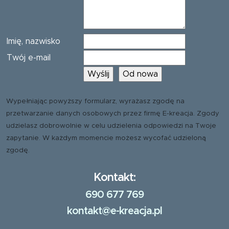
Imię, nazwisko
Twój e-mail
Wypełniając powyższy formularz, wyrażasz zgodę na
przetwarzanie danych osobowych przez firmę E-kreacja. Zgody
udzielasz dobrowolnie w celu udzielenia odpowiedzi na Twoje
zapytanie. W każdym momencie możesz wycofać udzieloną
zgodę.
Kontakt:
690 677 769
kontakt@e-kreacja.pl