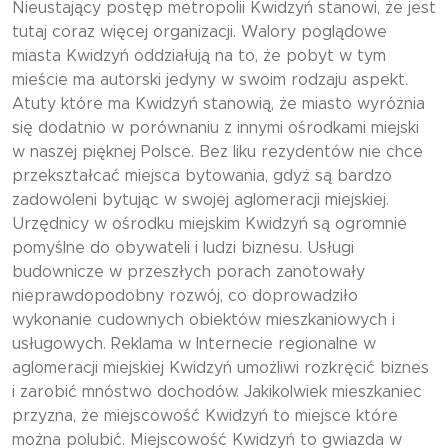
Nieustający postęp metropolii Kwidzyń stanowi, że jest
tutaj coraz więcej organizacji. Walory poglądowe
miasta Kwidzyń oddziałują na to, że pobyt w tym
mieście ma autorski jedyny w swoim rodzaju aspekt.
Atuty które ma Kwidzyń stanowią, że miasto wyróżnia
się dodatnio w porównaniu z innymi ośrodkami miejski
w naszej pięknej Polsce. Bez liku rezydentów nie chce
przekształcać miejsca bytowania, gdyż są bardzo
zadowoleni bytując w swojej aglomeracji miejskiej.
Urzędnicy w ośrodku miejskim Kwidzyń są ogromnie
pomyślne do obywateli i ludzi biznesu. Usługi
budownicze w przeszłych porach zanotowały
nieprawdopodobny rozwój, co doprowadziło
wykonanie cudownych obiektów mieszkaniowych i
usługowych. Reklama w Internecie regionalne w
aglomeracji miejskiej Kwidzyń umożliwi rozkręcić biznes
i zarobić mnóstwo dochodów. Jakikolwiek mieszkaniec
przyzna, że miejscowość Kwidzyń to miejsce które
można polubić. Miejscowość Kwidzyń to gwiazda w