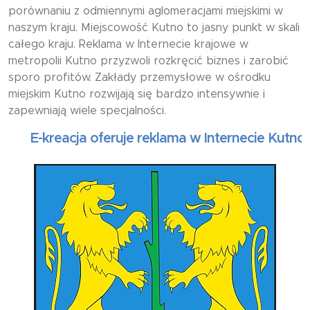
porównaniu z odmiennymi aglomeracjami miejskimi w
naszym kraju. Miejscowość Kutno to jasny punkt w skali
całego kraju. Reklama w Internecie krajowe w
metropolii Kutno przyzwoli rozkręcić biznes i zarobić
sporo profitów. Zakłady przemysłowe w ośrodku
miejskim Kutno rozwijają się bardzo intensywnie i
zapewniają wiele specjalności.
E-kreacja oferuje reklama w Internecie Kutno