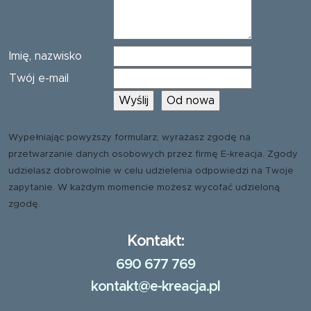
Imię, nazwisko
Twój e-mail
Wypełniając powyższy formularz, wyrażasz zgodę na
przetwarzanie danych osobowych przez firmę E-kreacja. Zgody
udzielasz dobrowolnie w celu udzielenia odpowiedzi na Twoje
zapytanie. W każdym momencie możesz wycofać udzieloną
zgodę.
Kontakt:
690 677 769
kontakt@e-kreacja.pl