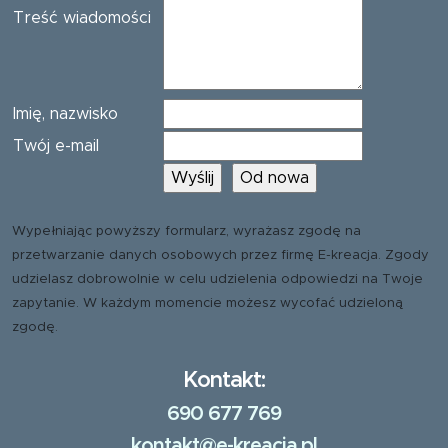
Treść wiadomości
Imię, nazwisko
Twój e-mail
Wypełniając powyższy formularz, wyrażasz zgodę na
przetwarzanie danych osobowych przez firmę E-kreacja. Zgody
udzielasz dobrowolnie w celu udzielenia odpowiedzi na Twoje
zapytanie. W każdym momencie możesz wycofać udzieloną
zgodę.
Kontakt:
690 677 769
kontakt@e-kreacja.pl