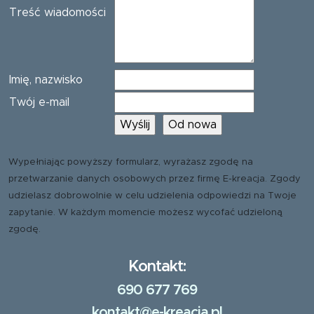
Treść wiadomości
Imię, nazwisko
Twój e-mail
Wypełniając powyższy formularz, wyrażasz zgodę na
przetwarzanie danych osobowych przez firmę E-kreacja. Zgody
udzielasz dobrowolnie w celu udzielenia odpowiedzi na Twoje
zapytanie. W każdym momencie możesz wycofać udzieloną
zgodę.
Kontakt:
690 677 769
kontakt@e-kreacja.pl