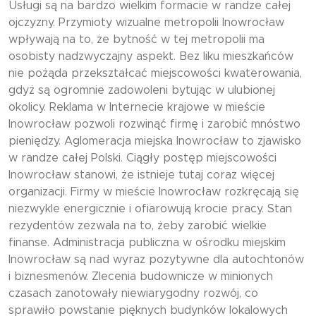
Usługi są na bardzo wielkim formacie w randze całej
ojczyzny. Przymioty wizualne metropolii Inowrocław
wpływają na to, że bytność w tej metropolii ma
osobisty nadzwyczajny aspekt. Bez liku mieszkańców
nie pożąda przekształcać miejscowości kwaterowania,
gdyż są ogromnie zadowoleni bytując w ulubionej
okolicy. Reklama w Internecie krajowe w mieście
Inowrocław pozwoli rozwinąć firmę i zarobić mnóstwo
pieniędzy. Aglomeracja miejska Inowrocław to zjawisko
w randze całej Polski. Ciągły postęp miejscowości
Inowrocław stanowi, że istnieje tutaj coraz więcej
organizacji. Firmy w mieście Inowrocław rozkręcają się
niezwykle energicznie i ofiarowują krocie pracy. Stan
rezydentów zezwala na to, żeby zarobić wielkie
finanse. Administracja publiczna w ośrodku miejskim
Inowrocław są nad wyraz pozytywne dla autochtonów
i biznesmenów. Zlecenia budownicze w minionych
czasach zanotowały niewiarygodny rozwój, co
sprawiło powstanie pięknych budynków lokalowych