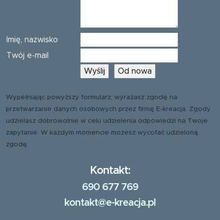
Imię, nazwisko
Twój e-mail
Wypełniając powyższy formularz, wyrażasz zgodę na
przetwarzanie danych osobowych przez firmę E-kreacja. Zgody
udzielasz dobrowolnie w celu udzielenia odpowiedzi na Twoje
zapytanie. W każdym momencie możesz wycofać udzieloną
zgodę.
Kontakt:
690 677 769
kontakt@e-kreacja.pl