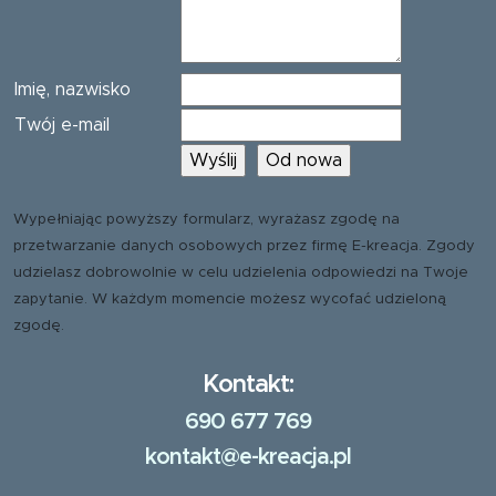
Imię, nazwisko
Twój e-mail
Wypełniając powyższy formularz, wyrażasz zgodę na
przetwarzanie danych osobowych przez firmę E-kreacja. Zgody
udzielasz dobrowolnie w celu udzielenia odpowiedzi na Twoje
zapytanie. W każdym momencie możesz wycofać udzieloną
zgodę.
Kontakt:
690 677 769
kontakt@e-kreacja.pl