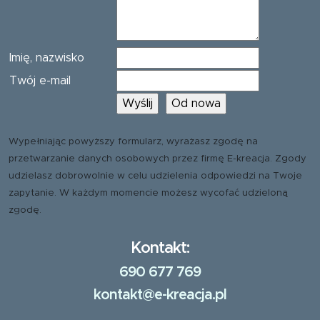
Imię, nazwisko
Twój e-mail
Wypełniając powyższy formularz, wyrażasz zgodę na
przetwarzanie danych osobowych przez firmę E-kreacja. Zgody
udzielasz dobrowolnie w celu udzielenia odpowiedzi na Twoje
zapytanie. W każdym momencie możesz wycofać udzieloną
zgodę.
Kontakt:
690 677 769
kontakt@e-kreacja.pl