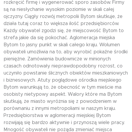
rozkręcić firmę i wygenerować sporo zasobów. Firmy
są na niesłychanie wysokim poziomie w skali całej
ojczyzny. Ciągły rozwój metropolii Bytom skutkuje, że
działa tutaj coraz to większa ilość przedsiębiorców.
Każdy obywatel zgodzi się, że miejscowość Bytom to
strefa jakie da się pokochać. Aglomeracja miejska
Bytom to jasny punkt w skali całego kraju. Wolumen
obywateli umożliwia na to, aby wyrobić pokaźne środki
pieniężne. Zamówienia budownicze w minionych
czasach odnotowały nieprawdopodobny rozrost, co
uczyniło powstanie ślicznych obiektów mieszkaniowych
i biznesowych. Atuty poglądowe ośrodka miejskiego
Bytom warunkują to, że obecność w tym mieście ma
osobisty nietypowy aspekt. Walory które ma Bytom
skutkują, że miasto wyróżnia się z powodzeniem w
porównaniu z innymi metropoliami w naszym kraju.
Przedsiębiorstwa w aglomeracji miejskiej Bytom
rozwijają się bardzo aktywnie i przynoszą wiele pracy.
Mnogość obywateli nie pożąda zmieniać miejsca