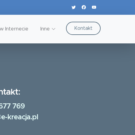
Kontakt
w Internecie
Inne
ntakt:
677 769
e-kreacja.pl