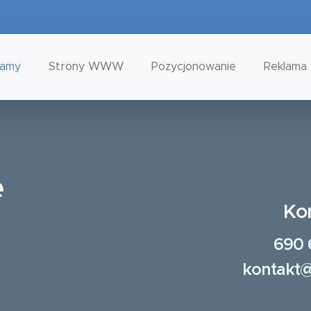
tamy
Strony WWW
Pozycjonowanie
Reklama 
e
Ko
690 
kontakt@