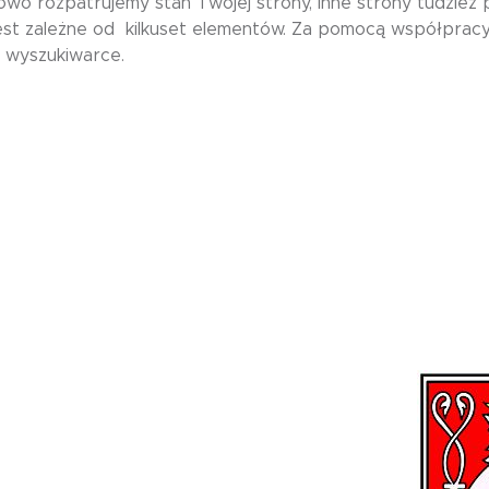
owo rozpatrujemy stan Twojej strony, inne strony tudzież 
est zależne od kilkuset elementów. Za pomocą współpracy
 wyszukiwarce.