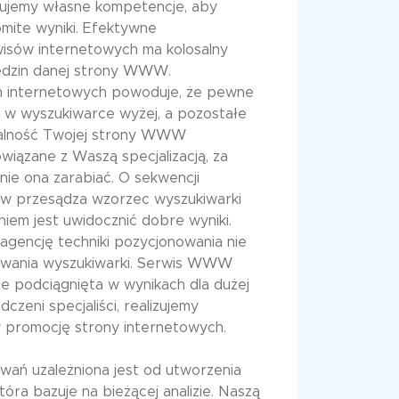
kujemy własne kompetencje, aby
mite wyniki. Efektywne
isów internetowych ma kolosalny
edzin danej strony WWW.
n internetowych powoduje, że pewne
 w wyszukiwarce wyżej, a pozostałe
zialność Twojej strony WWW
wiązane z Waszą specjalizacją, za
ie ona zarabiać. O sekwencji
w przesądza wzorzec wyszukiwarki
niem jest uwidocznić dobre wyniki.
gencję techniki pozycjonowania nie
owania wyszukiwarki. Serwis WWW
e podciągnięta w wynikach dla dużej
adczeni specjaliści, realizujemy
y promocję strony internetowych.
ań uzależniona jest od utworzenia
tóra bazuje na bieżącej analizie. Naszą