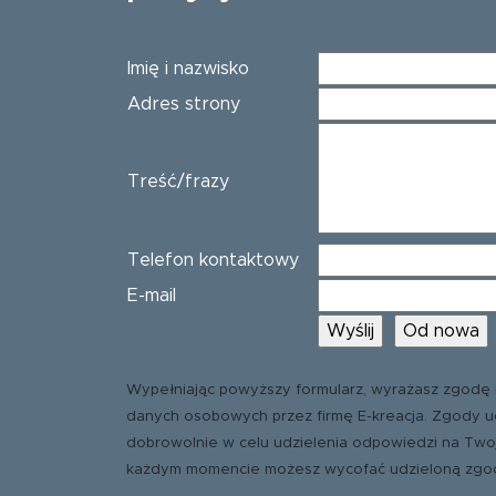
Imię i nazwisko
Adres strony
Treść/frazy
Telefon kontaktowy
E-mail
Wypełniając powyższy formularz, wyrażasz zgodę 
danych osobowych przez firmę E-kreacja. Zgody u
dobrowolnie w celu udzielenia odpowiedzi na Two
każdym momencie możesz wycofać udzieloną zgo