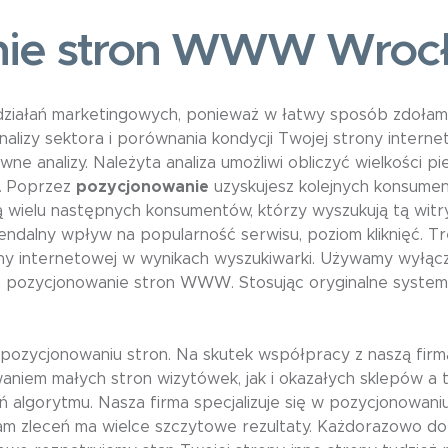
ie stron WWW Wrocł
iałań marketingowych, ponieważ w łatwy sposób zdołamy
alizy sektora i porównania kondycji Twojej strony interne
wne analizy. Należyta analiza umożliwi obliczyć wielkości p
h. Poprzez
pozycjonowanie
uzyskujesz kolejnych konsumen
ją wielu następnych konsumentów, którzy wyszukują tą wi
endalny wpływ na popularność serwisu, poziom kliknięć. Tre
ony internetowej w wynikach wyszukiwarki. Używamy wyłąc
na pozycjonowanie stron WWW. Stosując oryginalne syste
ozycjonowaniu stron. Na skutek współpracy z naszą fir
waniem małych stron wizytówek, jak i okazałych sklepów 
ń algorytmu. Nasza firma specjalizuje się w pozycjonowa
am zleceń ma wielce szczytowe rezultaty. Każdorazowo do