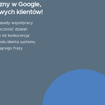
zny w Google,
wych klientów!
 zasady współpracy
eczność działań
e niż konkurencja
elu klienta systemu
jącego frazy