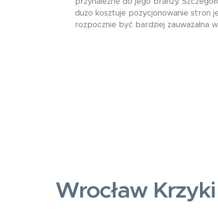
przynależne do jego branży. Szczegół
dużo kosztuje pozycjonowanie stron j
rozpocznie być bardziej zauważalna w
Wrocław Krzyki