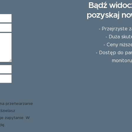
Bądź widoc
pozyskaj no
- Przejrzyste
- Duża skut
- Ceny niższ
- Dostęp do pan
monitoru
na przetwarzanie
dzielasz
je zapytanie. W
dę.