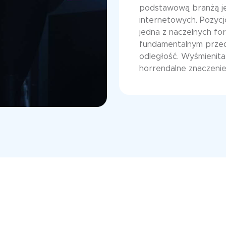
podstawową branżą j
internetowych. Pozyc
jedna z naczelnych fo
fundamentalnym przed
odległość. Wyśmienit
horrendalne znaczenie