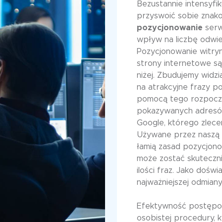
Bezustannie intensyfi
przyswoić sobie znako
pozycjonowanie
serw
wpływ na liczbę odwi
Pozycjonowanie witry
strony internetowe są
niżej. Zbudujemy wid
na atrakcyjne frazy po
pomocą tego rozpoczn
pokazywanych adresó
Google, którego zlece
Używane przez naszą a
łamią zasad pozycjon
może zostać skuteczni
ilości fraz. Jako doświ
najważniejszej odmian
Efektywność postępow
osobistej procedury, k