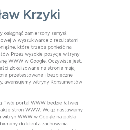
aw Krzyki
 osiągnąć zamierzony zamysł.
towej w wyszukiwarce z rezultatami
ieniężne, które trzeba ponieść na
tów. Przez wysokie pozycje witryny
trynę WWW w Google. Oczywiste jest,
ści zlokalizowane na stronie mają
znie przetestowane i bezpieczne
my, awansujemy witryny Konsumentów
mą Twój portal WWW będzie łatwiej
a także stron WWW. Wciąż nastawiamy
niu witryn WWW w Google na polski
bieramy do klienta zachowania