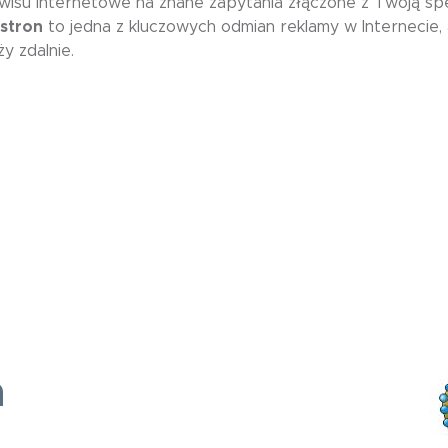
isu internetowe na znane zapytania złączone z Twoją spec
stron
to jedna z kluczowych odmian reklamy w Interneci
y zdalnie.
a