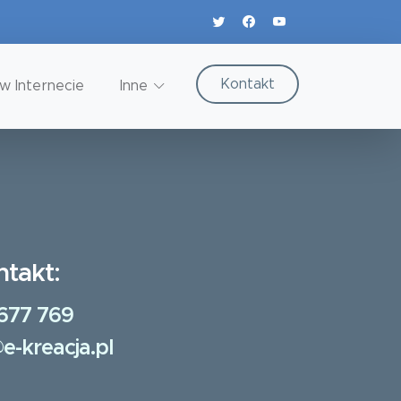
Kontakt
w Internecie
Inne
ntakt:
677 769
e-kreacja.pl