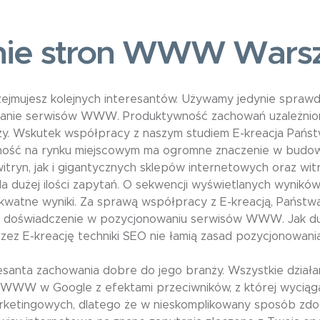
nie stron WWW Wars
jmujesz kolejnych interesantów. Używamy jedynie sprawdz
anie serwisów WWW. Produktywność zachowań uzależniona
dzy. Wskutek współpracy z naszym studiem E-kreacja Państw
zność na rynku miejscowym ma ogromne znaczenie w budowan
itryn, jak i gigantycznych sklepów internetowych oraz 
a dużej ilości zapytań. O sekwencji wyświetlanych wynikó
watne wyniki. Za sprawą współpracy z E-kreacją, Państwa
e doświadczenie w pozycjonowaniu serwisów WWW. Jak d
zez E-kreację techniki SEO nie łamią zasad pozycjonowani
anta zachowania dobre do jego branży. Wszystkie działan
y WWW w Google z efektami przeciwników, z której wyciąg
etingowych, dlatego że w nieskomplikowany sposób zdoł