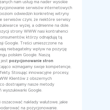
zanych nam usług ma nader wysokie
ozycjonowanie serwisów internetowych
poziom odwiedzin konkretnej witryny
serwisów czyni, że niektóre serwisy
ukiwarce wyżej, a odmienne na dole.
ozycji strony WWW nasi kontrahenci
konsumentów, którzy odnajdują tą
sji Google. Treści umieszczone na
mają niebagatelny wpływ na pozycję
gu polskim Google. Naszą
 jest
pozycjonowanie stron
stająco wzmagamy swoje kompetencje,
fekty. Stosując innowacyjne procesy,
WW Klientów z obszernych
jąco dostrajamy nasze metody
wyszukiwarki Google.
wi oszacować nakłady walutowe, jakie
podarować na pozycjonowanie.