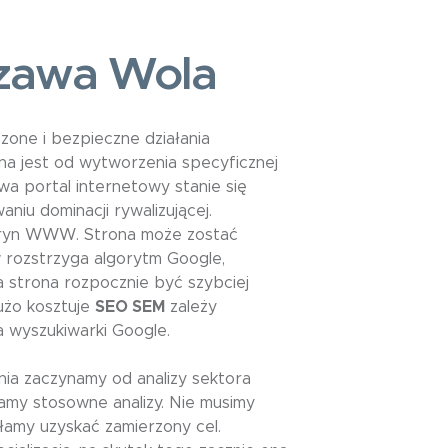
zawa Wola
one i bezpieczne działania
 jest od wytworzenia specyficznej
a portal internetowy stanie się
iu dominacji rywalizującej.
witryn WWW. Strona może zostać
w rozstrzyga algorytm Google,
 strona rozpocznie być szybciej
użo kosztuje
SEO SEM
zależy
a wyszukiwarki Google.
ia zaczynamy od analizy sektora
amy stosowne analizy. Nie musimy
amy uzyskać zamierzony cel.