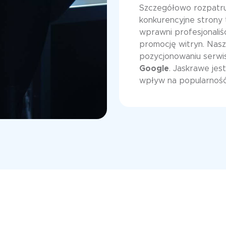
Szczegółowo rozpatr
konkurencyjne strony 
wprawni profesjonaliśc
promocję witryn. Nasz 
pozycjonowaniu serwis
Google
. Jaskrawe jes
wpływ na popularność 