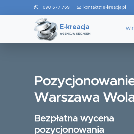
690 677 769
kontakt@e-kreacja.pl
E-kreacja
Wi
AGENCJA SEO/SEM
Pozycjonowani
Warszawa Wol
Bezpłatna wycena
pozycjonowania