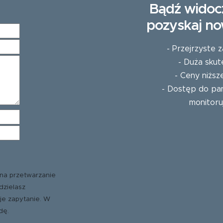
Bądź widoc
pozyskaj no
- Przejrzyste
- Duża skut
- Ceny niższ
- Dostęp do pan
monitoru
na przetwarzanie
dzielasz
je zapytanie. W
dę.