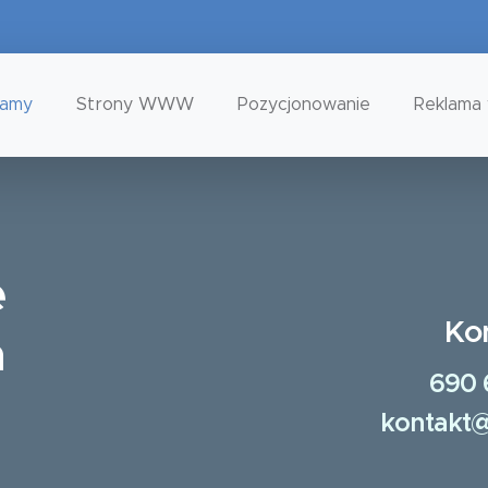
tamy
Strony WWW
Pozycjonowanie
Reklama 
e
Ko
a
690 
kontakt@