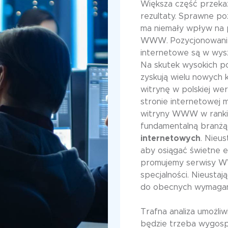
Większa część przeka
rezultaty. Sprawne p
ma niemały wpływ na 
WWW. Pozycjonowanie 
internetowe są w wysz
Na skutek wysokich p
zyskują wielu nowych 
witrynę w polskiej wer
stronie internetowej 
witryny WWW w rankin
fundamentalną branżą
internetowych
. Nieu
aby osiągać świetne e
promujemy serwisy W
specjalności. Nieusta
do obecnych wymagań 
Trafna analiza umożli
będzie trzeba wygos