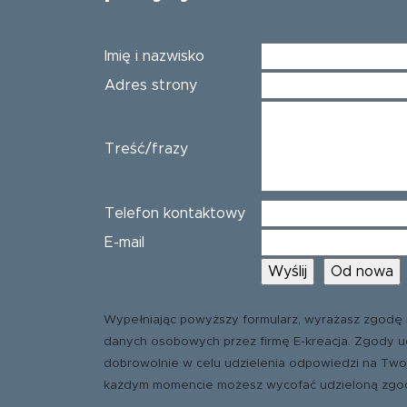
Imię i nazwisko
Adres strony
Treść/frazy
Telefon kontaktowy
E-mail
Wypełniając powyższy formularz, wyrażasz zgodę 
danych osobowych przez firmę E-kreacja. Zgody u
dobrowolnie w celu udzielenia odpowiedzi na Two
każdym momencie możesz wycofać udzieloną zgo