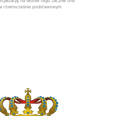
jalizacją, na skutek tego zacznie ona
e, a równocześnie podstawowym