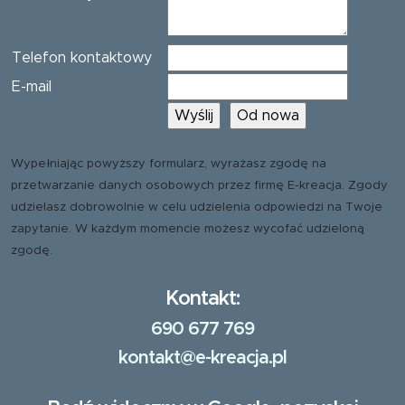
Telefon kontaktowy
E-mail
Wypełniając powyższy formularz, wyrażasz zgodę na
przetwarzanie danych osobowych przez firmę E-kreacja. Zgody
udzielasz dobrowolnie w celu udzielenia odpowiedzi na Twoje
zapytanie. W każdym momencie możesz wycofać udzieloną
zgodę.
Kontakt:
690 677 769
kontakt@e-kreacja.pl