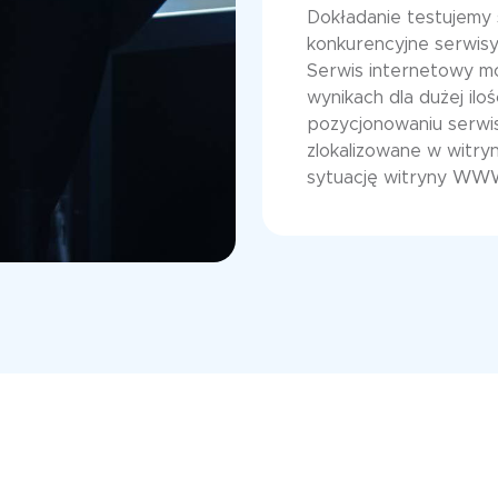
Dokładanie testujemy 
konkurencyjne serwisy
Serwis internetowy m
wynikach dla dużej il
pozycjonowaniu serwi
zlokalizowane w witr
sytuację witryny WW