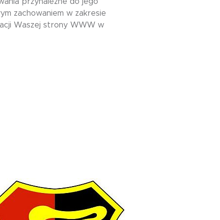
ania przynależne do jego
owym zachowaniem w zakresie
tuacji Waszej strony WWW w