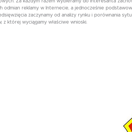
owych. Za każdym razem wybieramy do interesanta zachow
ch odmian reklamy w Internecie, a jednocześnie podstaw
edsięwzięcia zaczynamy od analizy rynku i porównania sy
, z której wyciągamy właściwe wnioski.