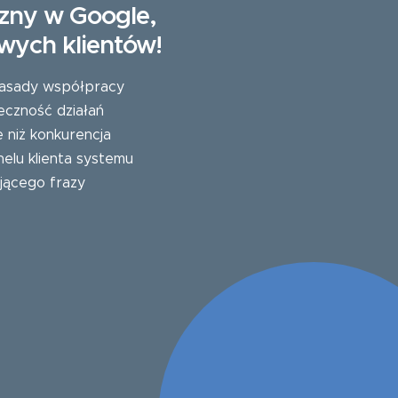
zny w Google,
wych klientów!
 zasady współpracy
eczność działań
e niż konkurencja
elu klienta systemu
jącego frazy