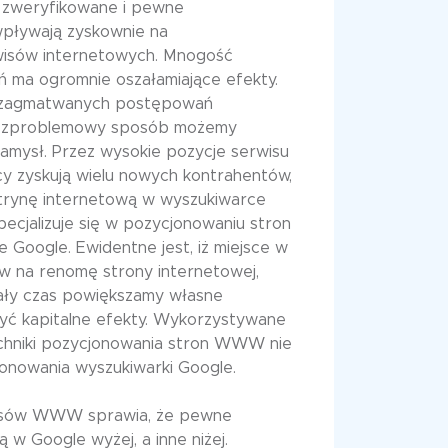
 zweryfikowane i pewne
pływają zyskownie na
isów internetowych. Mnogość
 ma ogromnie oszałamiające efekty.
 zagmatwanych postępowań
bezproblemowy sposób możemy
amysł. Przez wysokie pozycje serwisu
 zyskują wielu nowych kontrahentów,
itrynę internetową w wyszukiwarce
pecjalizuje się w pozycjonowaniu stron
oogle. Ewidentne jest, iż miejsce w
w na renomę strony internetowej,
 cały czas powiększamy własne
yć kapitalne efekty. Wykorzystywane
echniki pozycjonowania stron WWW nie
onowania wyszukiwarki Google.
isów WWW sprawia, że pewne
 w Google wyżej, a inne niżej.