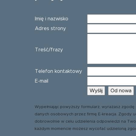
Imię i nazwisko
Adres strony
Treść/frazy
Telefon kontaktowy
E-mail
Wypełniając powyższy formularz, wyrażasz zgodę 
danych osobowych przez firmę E-kreacja. Zgody u
dobrowolnie w celu udzielenia odpowiedzi na Two
każdym momencie możesz wycofać udzieloną zgo