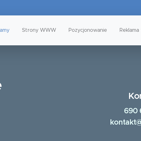
tamy
Strony WWW
Pozycjonowanie
Reklama 
e
Ko
690 
kontakt@