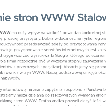
ie stron WWW Stalo
w WWW
ma duży wpływ na wielkość odwiedzin konkretnej
ę prościej przystępny. Dobra widoczność na rynku regio
oduktywność przedsięwzięć zależy od przygotowania indywid
 kosztuje pozycjonowanie serwisów internetowych jest zależ
trzyga wzorzec wyszukiwarki Google, którego poleceniem j
ja firma rozpocznie być w wyższym stopniu zauważalna w 
tów z przeróżnych specjalizacji. Absorbujemy się promocją
 jak również witryn WWW. Naszą podstawową umiejętności
h nabywców.
 internetowej na znane zapytania zespolone z Państwa br
strajamy nasze działania do rzeczywistych wymagań algor
klamę stron WWW. Trafna analiza pozwoli zliczyć ilości wa