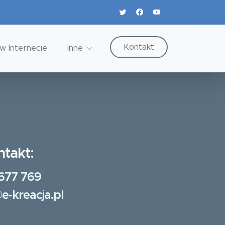
Kontakt
w Internecie
Inne
ntakt:
677 769
e-kreacja.pl