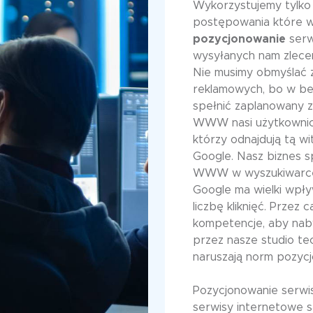
Wykorzystujemy tylko
postępowania które w
pozycjonowanie
serw
wysyłanych nam zleceń
Nie musimy obmyślać
reklamowych, bo w 
spełnić zaplanowany z
WWW nasi użytkownicy
którzy odnajdują tą w
Google. Nasz biznes s
WWW w wyszukiwarce G
Google ma wielki wpły
liczbę kliknięć. Przez
kompetencje, aby nab
przez nasze studio t
naruszają norm pozycj
Pozycjonowanie serw
serwisy internetowe są