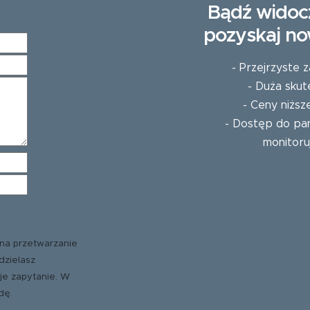
Bądź widoc
pozyskaj no
- Przejrzyste
- Duża skut
- Ceny niższ
- Dostęp do pan
monitoru
na przetwarzanie
dzielasz
je zapytanie. W
dę.