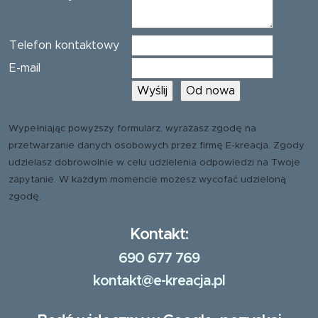
Telefon kontaktowy
E-mail
Wypełniając powyższy formularz, wyrażasz zgodę na
przetwarzanie danych osobowych przez firmę E-kreacja. Zgody
udzielasz dobrowolnie w celu udzielenia odpowiedzi na Twoje
zapytanie. W każdym momencie możesz wycofać udzieloną
zgodę.
Kontakt:
690 677 769
kontakt@e-kreacja.pl