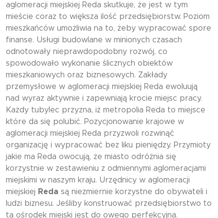
aglomeracji miejskiej Reda skutkuje, że jest w tym
mieście coraz to większa ilość przedsiębiorstw. Poziom
mieszkańców umożliwia na to, żeby wypracować spore
finanse. Usługi budowlane w minionych czasach
odnotowały nieprawdopodobny rozwój, co
spowodowało wykonanie ślicznych obiektów
mieszkaniowych oraz biznesowych. Zakłady
przemysłowe w aglomeracji miejskiej Reda ewoluują
nad wyraz aktywnie i zapewniają krocie miejsc pracy.
Każdy tubylec przyzna, iż metropolia Reda to miejsce
które da się polubić. Pozycjonowanie krajowe w
aglomeracji miejskiej Reda przyzwoli rozwinąć
organizację i wypracować bez liku pieniędzy. Przymioty
jakie ma Reda owocują, że miasto odróżnia się
korzystnie w zestawieniu z odmiennymi aglomeracjami
miejskimi w naszym kraju. Urzędnicy w aglomeracji
miejskiej
Reda
są niezmiernie korzystne do obywateli i
ludzi biznesu. Jeśliby konstruować przedsiębiorstwo to
ta ośrodek miejski jest do owego perfekcyjna.