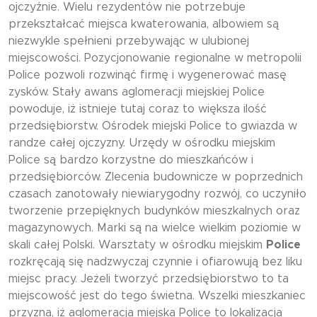
ojczyźnie. Wielu rezydentów nie potrzebuje
przekształcać miejsca kwaterowania, albowiem są
niezwykle spełnieni przebywając w ulubionej
miejscowości. Pozycjonowanie regionalne w metropolii
Police pozwoli rozwinąć firmę i wygenerować masę
zysków. Stały awans aglomeracji miejskiej Police
powoduje, iż istnieje tutaj coraz to większa ilość
przedsiębiorstw. Ośrodek miejski Police to gwiazda w
randze całej ojczyzny. Urzędy w ośrodku miejskim
Police są bardzo korzystne do mieszkańców i
przedsiębiorców. Zlecenia budownicze w poprzednich
czasach zanotowały niewiarygodny rozwój, co uczyniło
tworzenie przepięknych budynków mieszkalnych oraz
magazynowych. Marki są na wielce wielkim poziomie w
skali całej Polski. Warsztaty w ośrodku miejskim
Police
rozkręcają się nadzwyczaj czynnie i ofiarowują bez liku
miejsc pracy. Jeżeli tworzyć przedsiębiorstwo to ta
miejscowość jest do tego świetna. Wszelki mieszkaniec
przyzna, iż aglomeracja miejska Police to lokalizacja