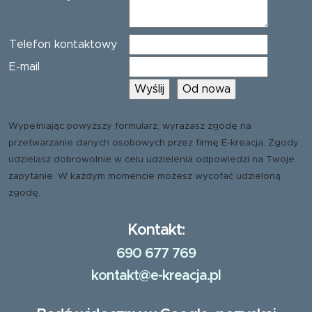
Telefon kontaktowy
E-mail
Wypełniając powyższy formularz, wyrażasz zgodę na
przetwarzanie danych osobowych przez firmę E-kreacja. Zgody
udzielasz dobrowolnie w celu udzielenia odpowiedzi na Twoje
zapytanie. W każdym momencie możesz wycofać udzieloną
zgodę.
Kontakt:
690 677 769
kontakt@e-kreacja.pl