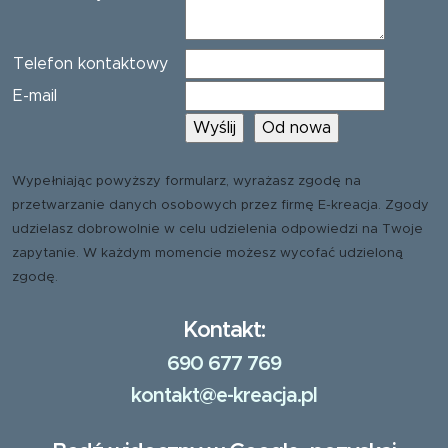
Telefon kontaktowy
E-mail
Wypełniając powyższy formularz, wyrażasz zgodę na
przetwarzanie danych osobowych przez firmę E-kreacja. Zgody
udzielasz dobrowolnie w celu udzielenia odpowiedzi na Twoje
zapytanie. W każdym momencie możesz wycofać udzieloną
zgodę.
Kontakt:
690 677 769
kontakt@e-kreacja.pl