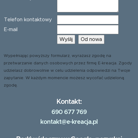
Telefon kontaktowy
E-mail
Wypełniając powyższy formularz, wyrażasz zgodę na
przetwarzanie danych osobowych przez firmę E-kreacja. Zgody
udzielasz dobrowolnie w celu udzielenia odpowiedzi na Twoje
zapytanie. W każdym momencie możesz wycofać udzieloną
zgodę.
Kontakt:
690 677 769
kontakt@e-kreacja.pl